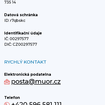
735 14
Datová schránka
ID: r7qbskc
Identifikační údaje
IČ: 00297577
DIČ: CZ00297577
RYCHLÝ KONTAKT
Elektronická podatelna
posta@muor.cz
Telefon
+420 596 581 111