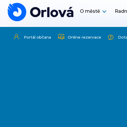
O městě
Radn
Portál občana
Online rezervace
Dot