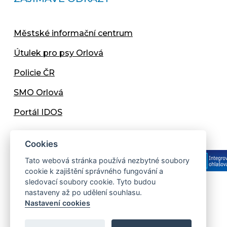
Městské informační centrum
Útulek pro psy Orlová
Policie ČR
SMO Orlová
Portál IDOS
Cookies
Tato webová stránka používá nezbytné soubory
cookie k zajištění správného fungování a
sledovací soubory cookie. Tyto budou
nastaveny až po udělení souhlasu.
Copyright © 2013 - 2026 Městský úřad Orlová
Nastavení cookies
Prohlášení přístupnosti