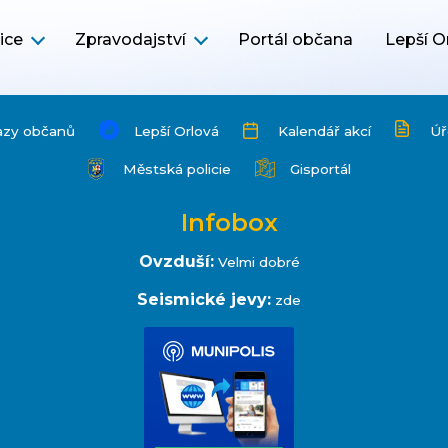
ice
Zpravodajství
Portál občana
Lepší O
azy občanů
Lepší Orlová
Kalendář akcí
Úř
Městská policie
Gisportál
Infobox
Ovzduší:
Velmi dobré
Seismické jevy:
zde