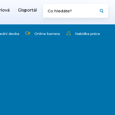
rlová
Gisportál
ední deska
Online kamera
Nabídka práce