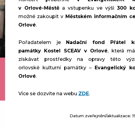
v Orlové-Městě
a vstupenku ve výši
300 k
možné zakoupit v
Městském informačním ce
Orlové
.
Pořadatelem je
Nadační fond Přátel ku
památky Kostel SCEAV v Orlové
, která má
získávat prostředky na opravy této vý
orlovské kulturní památky –
Evangelický ko
Orlové
.
Více se dozvíte na webu
ZDE
.
Datum zveřejnění/aktualizace: 1