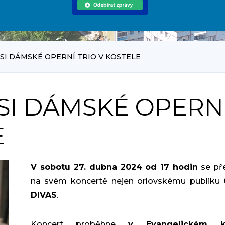
SI DÁMSKÉ OPERNÍ TRIO V KOSTELE
SI DÁMSKÉ OPERN
E
V sobotu 27. dubna 2024 od 17 hodin
se př
na svém koncertě nejen orlovskému publiku
DIVAS
.
Koncert proběhne
v Evangelickém ko