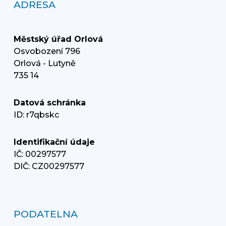
ADRESA
Městský úřad Orlová
Osvobození 796
Orlová - Lutyně
735 14
Datová schránka
ID: r7qbskc
Identifikační údaje
IČ: 00297577
DIČ: CZ00297577
PODATELNA