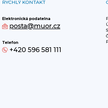
RYCHLÝ KONTAKT
Elektronická podatelna
P
posta@muor.cz
Ú
S
Č
P
Telefon
+420 596 581 111