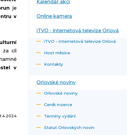
Kalendář akcí
orun
je
Online kamera
ntru v
iTVO - internetová televize Orlová
iTVO - internetová televize Orlová
lturní
 za cíl
Host měsíce
znamné
Kontakty
stel v
Orlovské noviny
Orlovské noviny
Ceník inzerce
9.4.2024
Termíny vydání
Statut Orlovských novin