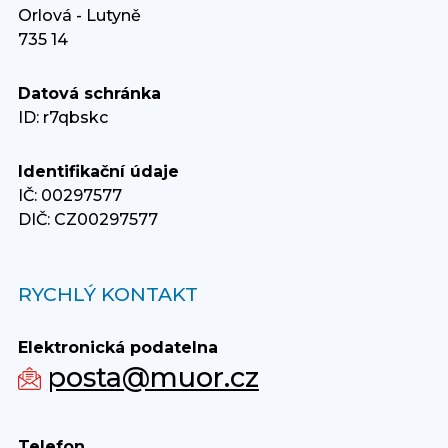
Orlová - Lutyně
735 14
Datová schránka
ID: r7qbskc
Identifikační údaje
IČ: 00297577
DIČ: CZ00297577
RYCHLÝ KONTAKT
Elektronická podatelna
posta@muor.cz
Telefon