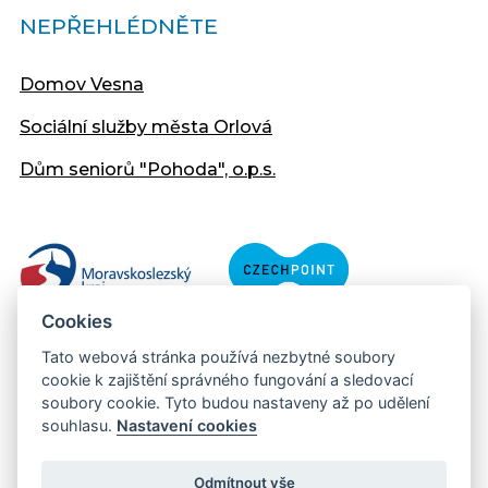
NEPŘEHLÉDNĚTE
Domov Vesna
Sociální služby města Orlová
Dům seniorů "Pohoda", o.p.s.
Cookies
Tato webová stránka používá nezbytné soubory
cookie k zajištění správného fungování a sledovací
soubory cookie. Tyto budou nastaveny až po udělení
souhlasu.
Nastavení cookies
Copyright © 2013 - 2026 Městský úřad Orlová
Prohlášení přístupnosti
Odmítnout vše