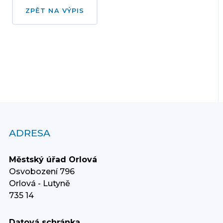
ZPĚT NA VÝPIS
ADRESA
Městský úřad Orlová
Osvobození 796
Orlová - Lutyně
735 14
Datová schránka