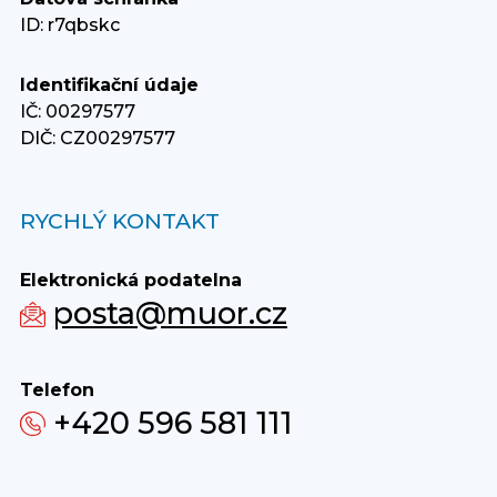
ID: r7qbskc
Identifikační údaje
IČ: 00297577
DIČ: CZ00297577
RYCHLÝ KONTAKT
Elektronická podatelna
posta@muor.cz
Telefon
+420 596 581 111