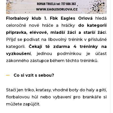
Florbalový klub 1. Fbk Eagles Orlová
hledá
celoročně nové hráče a hráčky
do kategorií
přípravka, elévové, mladší žáci a starší žác
i.
Přijď se podívat na libovolný trénink v příslušné
kategorii.
Čekají tě zdarma 4 tréninky na
vyzkoušení
, jedinou podmínkou je účast
zákonného zástupce během těchto tréninků.
Co si vzít s sebou?
Stačí jen triko, kraťasy, vhodné boty do haly a pití,
florbalovou hůl nebo vybavení pro brankáře si
můžete zapůjčit.