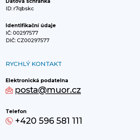
Datová schránka
ID: r7qbskc
Identifikační údaje
IČ: 00297577
DIČ: CZ00297577
RYCHLÝ KONTAKT
Elektronická podatelna
posta@muor.cz
Telefon
+420 596 581 111