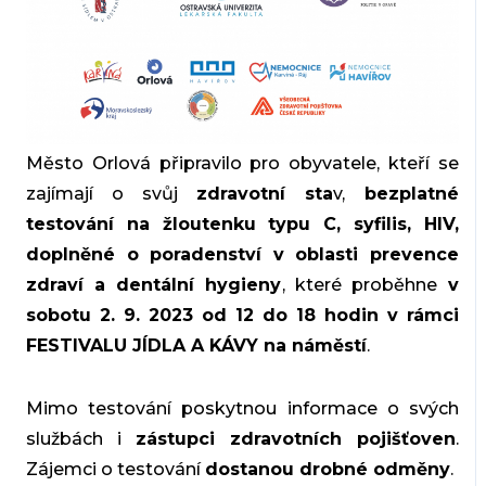
Město Orlová připravilo pro obyvatele, kteří se
zajímají o svůj
zdravotní sta
v,
bezplatné
testování na žloutenku typu C, syfilis, HIV,
doplněné o poradenství v oblasti prevence
zdraví a dentální hygieny
, které proběhne
v
sobotu 2. 9. 2023 od 12 do 18 hodin v rámci
FESTIVALU JÍDLA A KÁVY na náměstí
.
Mimo testování poskytnou informace o svých
službách i
zástupci zdravotních pojišťoven
.
Zájemci o testování
dostanou drobné odměny
.