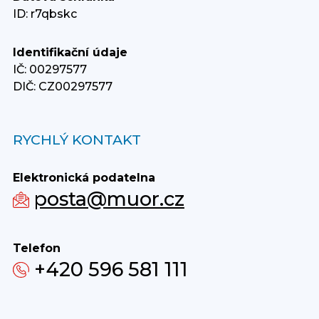
ID: r7qbskc
Identifikační údaje
IČ: 00297577
DIČ: CZ00297577
RYCHLÝ KONTAKT
Elektronická podatelna
posta@muor.cz
Telefon
+420 596 581 111