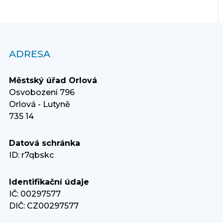
ADRESA
Městský úřad Orlová
Osvobození 796
Orlová - Lutyně
735 14
Datová schránka
ID: r7qbskc
Identifikační údaje
IČ: 00297577
DIČ: CZ00297577