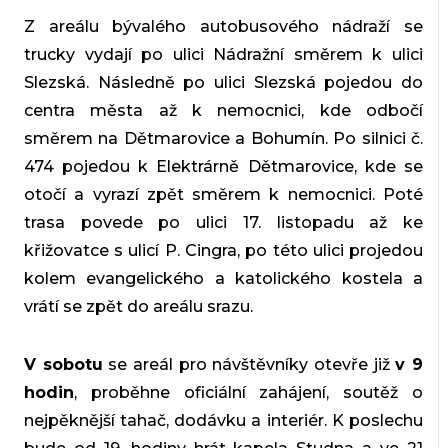
Z areálu bývalého autobusového nádraží se
trucky vydají po ulici Nádražní směrem k ulici
Slezská. Následně po ulici Slezská pojedou do
centra města až k nemocnici, kde odbočí
směrem na Dětmarovice a Bohumín. Po silnici č.
474 pojedou k Elektrárně Dětmarovice, kde se
otočí a vyrazí zpět směrem k nemocnici. Poté
trasa povede po ulici 17. listopadu až ke
křižovatce s ulicí P. Cingra, po této ulici projedou
kolem evangelického a katolického kostela a
vrátí se zpět do areálu srazu.
V sobotu
se areál pro návštěvníky otevře již
v 9
hodin
, proběhne oficiální zahájení, soutěž o
nejpěknější tahač, dodávku a interiér. K poslechu