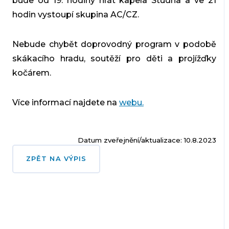
bude od 19. hodiny hrát kapela Studna a ve 21
hodin vystoupí skupina AC/CZ.
Nebude chybět doprovodný program v podobě
skákacího hradu, soutěží pro děti a projížďky
kočárem.
Více informací najdete na
webu.
Datum zveřejnění/aktualizace: 10.8.2023
ZPĚT NA VÝPIS