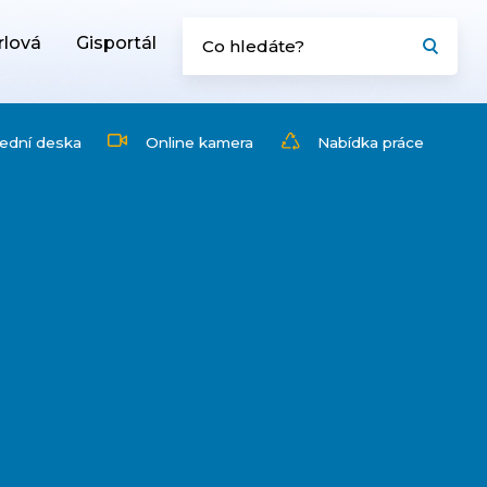
rlová
Gisportál
ední deska
Online kamera
Nabídka práce