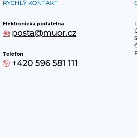
RYCHLÝ KONTAKT
Elektronická podatelna
P
posta@muor.cz
Ú
S
Č
P
Telefon
+420 596 581 111