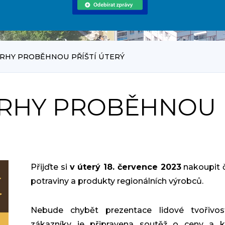
RHY PROBĚHNOU PŘÍŠTÍ ÚTERÝ
TRHY PROBĚHNOU
Přijďte si
v úterý 18. července 2023
nakoupit 
potraviny a produkty regionálních výrobců.
Nebude chybět prezentace lidové tvořivost
zákazníky je připravena soutěž o ceny a kl