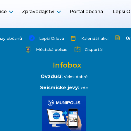
ice
Zpravodajství
Portál občana
Lepší O
azy občanů
Lepší Orlová
Kalendář akcí
Úř
Městská policie
Gisportál
Infobox
Ovzduší:
Velmi dobré
Seismické jevy:
zde