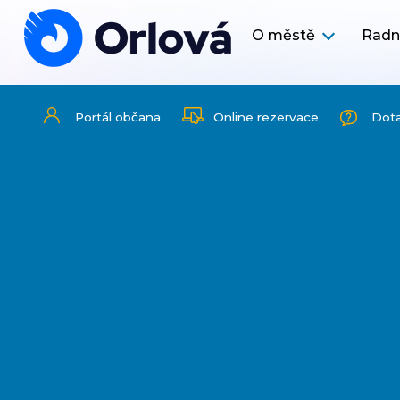
O městě
Radn
Portál občana
Online rezervace
Dot