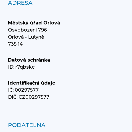
ADRESA
Městský úřad Orlová
Osvobození 796
Orlová - Lutyně
735 14
Datová schránka
ID: r7qbskc
Identifikační údaje
IČ: 00297577
DIČ: CZ00297577
PODATELNA