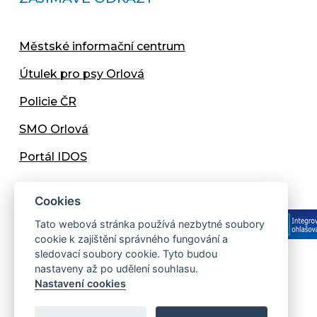
Městské informační centrum
Útulek pro psy Orlová
Policie ČR
SMO Orlová
Portál IDOS
Cookies
Tato webová stránka používá nezbytné soubory
cookie k zajištění správného fungování a
sledovací soubory cookie. Tyto budou
nastaveny až po udělení souhlasu.
Copyright © 2013 - 2026 Městský úřad Orlová
Nastavení cookies
Prohlášení přístupnosti