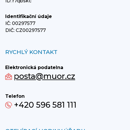
ID: r7qbskc
Identifikační údaje
IČ: 00297577
DIČ: CZ00297577
RYCHLÝ KONTAKT
Elektronická podatelna
posta@muor.cz
Telefon
+420 596 581 111