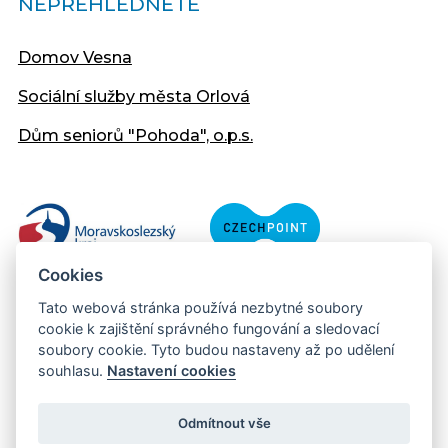
NEPŘEHLÉDNĚTE
Domov Vesna
Sociální služby města Orlová
Dům seniorů "Pohoda", o.p.s.
Cookies
Tato webová stránka používá nezbytné soubory
cookie k zajištění správného fungování a sledovací
soubory cookie. Tyto budou nastaveny až po udělení
souhlasu.
Nastavení cookies
Copyright © 2013 - 2026 Městský úřad Orlová
Prohlášení přístupnosti
Odmítnout vše
Created:
web-evolution.cz
| Webmaster: