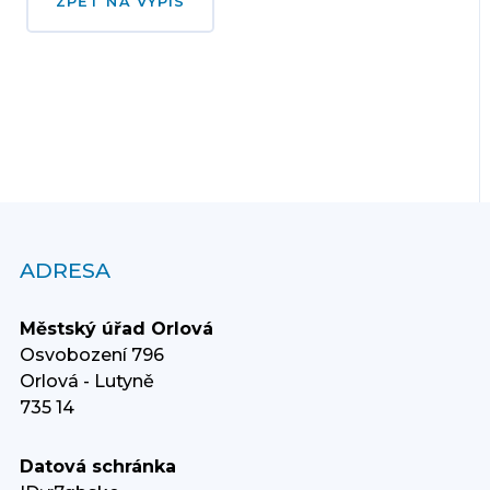
ZPĚT NA VÝPIS
ADRESA
Městský úřad Orlová
Osvobození 796
Orlová - Lutyně
735 14
Datová schránka