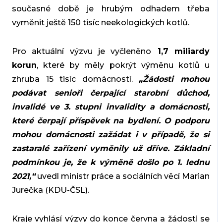
současné době je hrubým odhadem třeba
vyměnit ještě 150 tisíc neekologických kotlů.
Pro aktuální výzvu je vyčleněno
1,7 miliardy
korun
, které by měly pokrýt výměnu kotlů u
zhruba 15 tisíc domácností.
„Žádosti mohou
podávat senioři čerpající starobní důchod,
invalidé ve 3. stupni invalidity a domácnosti,
které čerpají příspěvek na bydlení. O podporu
mohou domácnosti zažádat i v případě, že si
zastaralé zařízení vyměnily už dříve. Základní
podmínkou je, že k výměně došlo po 1. lednu
2021,“
uvedl
ministr práce a sociálních věcí Marian
Jurečka (KDU-ČSL).
Kraje vyhlásí výzvy do konce června a žádosti se