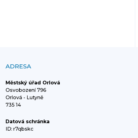
ADRESA
Městský úřad Orlová
Osvobození 796
Orlová - Lutyně
735 14
Datová schránka
ID: r7qbskc