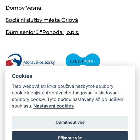
Domov Vesna
Sociální služby města Orlová
Dům seniorů "Pohoda", o.p.s.
Cookies
Tato webová stránka používá nezbytné soubory
cookie k zajištění správného fungování a sledovací
soubory cookie. Tyto budou nastaveny až po udělení
souhlasu.
Nastavení cookies
Copyright © 2013 - 2026 Městský úřad Orlová
Prohlášení přístupnosti
Odmítnout vše
Created:
web-evolution.cz
| Webmaster:
webmaster@muor.cz
Přijmout vše