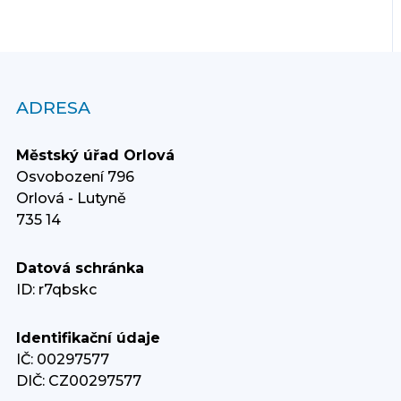
ADRESA
Městský úřad Orlová
Osvobození 796
Orlová - Lutyně
735 14
Datová schránka
ID: r7qbskc
Identifikační údaje
IČ: 00297577
DIČ: CZ00297577