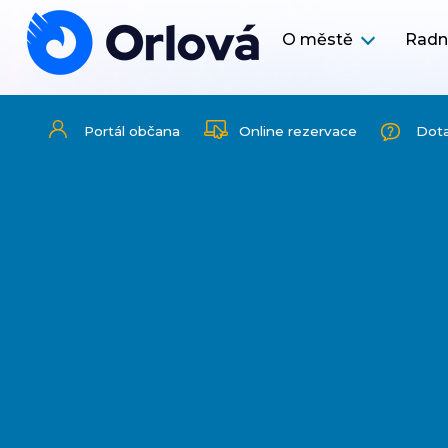
O městě
Radn
Portál občana
Online rezervace
Dot