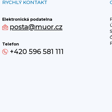
RYCHLÝ KONTAKT
Elektronická podatelna
P
posta@muor.cz
Ú
S
Č
P
Telefon
+420 596 581 111