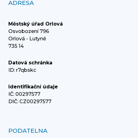
ADRESA
Městský úřad Orlová
Osvobození 796
Orlová - Lutyně
735 14
Datová schránka
ID: r7qbskc
Identifikační údaje
IČ: 00297577
DIČ: CZ00297577
PODATELNA