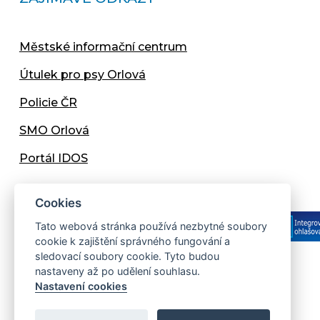
Městské informační centrum
Útulek pro psy Orlová
Policie ČR
SMO Orlová
Portál IDOS
Cookies
Tato webová stránka používá nezbytné soubory
cookie k zajištění správného fungování a
sledovací soubory cookie. Tyto budou
nastaveny až po udělení souhlasu.
Copyright © 2013 - 2026 Městský úřad Orlová
Nastavení cookies
Prohlášení přístupnosti