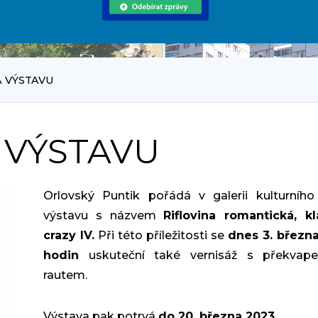
A VÝSTAVU
 VÝSTAVU
Orlovský Puntik pořádá v galerii kulturníh
výstavu s názvem
Riflovina romantická, kl
crazy IV.
Při této příležitosti se
dnes 3. březn
hodin
uskuteční také vernisáž s překvap
rautem.
Výstava pak potrvá
do 20. března 2023.