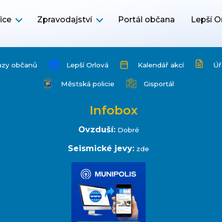
ice
Zpravodajství
Portál občana
Lepší O
azy občanů
Lepší Orlová
Kalendář akcí
Úř
Městská policie
Gisportál
Infobox
Ovzduší:
Dobré
Seismické jevy:
zde