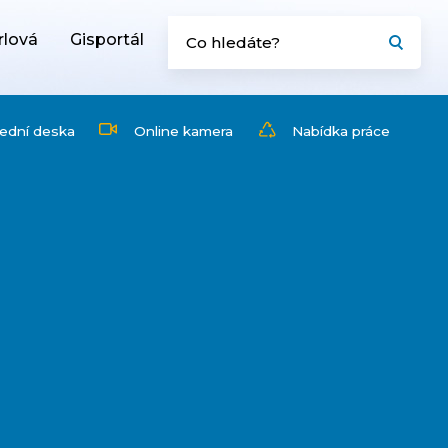
rlová
Gisportál
ední deska
Online kamera
Nabídka práce