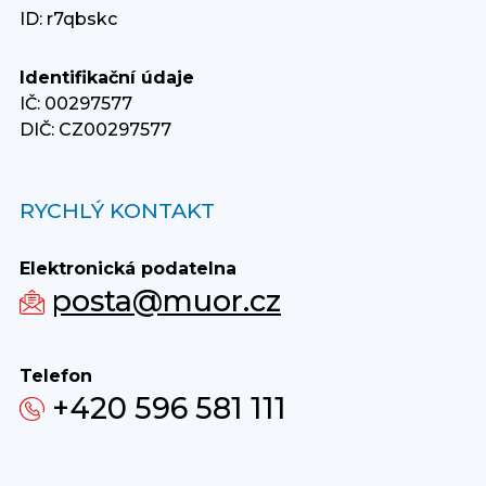
ID: r7qbskc
Identifikační údaje
IČ: 00297577
DIČ: CZ00297577
RYCHLÝ KONTAKT
Elektronická podatelna
posta@muor.cz
Telefon
+420 596 581 111