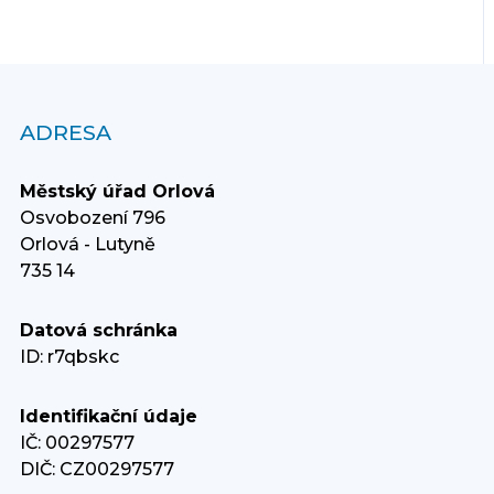
ADRESA
Městský úřad Orlová
Osvobození 796
Orlová - Lutyně
735 14
Datová schránka
ID: r7qbskc
Identifikační údaje
IČ: 00297577
DIČ: CZ00297577