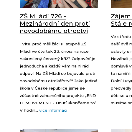
ZŠ MLádí 726 -
Zájem 
Mezinárodní den proti
Stále r
novodobému otroctví
Ve středu 
Víte, proč měli žáci II. stupně ZŠ
další dvě 
Mládí ve čtvrtek 23. února na ruce
oslovily s
nakreslený červený kříž? Odpověď je
Neváhali j
jednoduchá a každý Vám na ni rád
domluvě v
odpoví. Na ZŠ Mládí se bojovalo proti
to namířil
novodobému otrokářství!!! Jako jediná
Dolní Luty
škola v České republice jsme se
předvedly,
zúčastnili zahraničního projektu „END
děti se u 
IT MOVEMENT - Hnutí ukončeme to“.
musíme sm
V hodin...
více informací