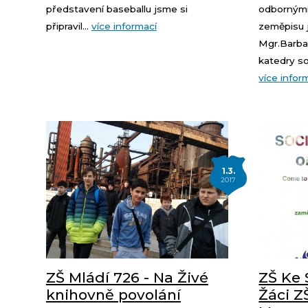
představení baseballu jsme si
odbornými
připravil...
více informací
zeměpisu 
Mgr.Barba
katedry so
více infor
1.3.
2017
ZŠ Mládí 726 - Na Živé
ZŠ Ke 
knihovně povolání
Žáci Z