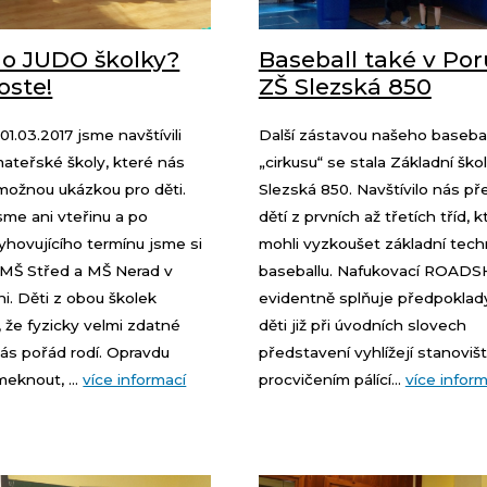
o JUDO školky?
Baseball také v Por
oste!
ZŠ Slezská 850
01.03.2017 jsme navštívili
Další zástavou našeho baseba
mateřské školy, které nás
„cirkusu“ se stala Základní ško
 možnou ukázkou pro děti.
Slezská 850. Navštívilo nás př
sme ani vteřinu a po
dětí z prvních až třetích tříd, kt
yhovujícího termínu jsme si
mohli vyzkoušet základní tech
i MŠ Střed a MŠ Nerad v
baseballu. Nafukovací ROA
ni. Děti z obou školek
evidentně splňuje předpoklad
 že fyzicky velmi zdatné
děti již při úvodních slovech
nás pořád rodí. Opravdu
představení vyhlížejí stanovišt
eknout, ...
více informací
procvičením pálící...
více inform