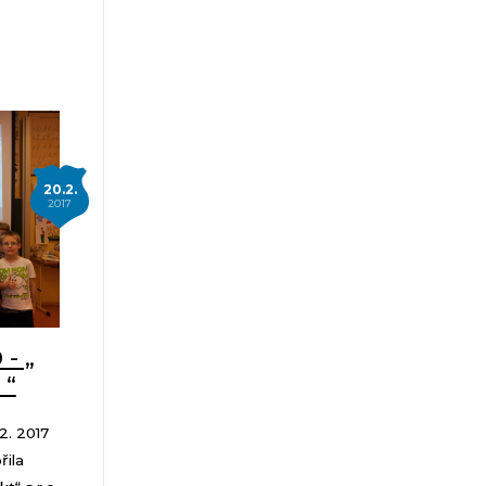
20.2.
2017
 - „
 “
 2. 2017
řila