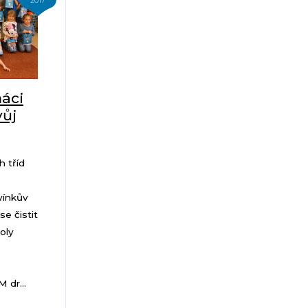
2017
ňáci
vůj
h tříd
vínkův
se čistit
oly
 dr...