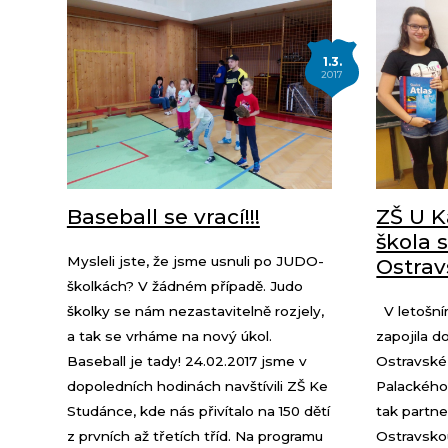
1.3.
2017
Baseball se vrací!!!
ZŠ U K
škola 
Mysleli jste, že jsme usnuli po JUDO-
Ostrav
školkách? V žádném případě. Judo
školky se nám nezastavitelně rozjely,
V letošní
a tak se vrháme na nový úkol.
zapojila d
Baseball je tady! 24.02.2017 jsme v
Ostravské 
dopoledních hodinách navštívili ZŠ Ke
Palackého 
Studánce, kde nás přivítalo na 150 dětí
tak partne
z prvních až třetích tříd. Na programu
Ostravskou