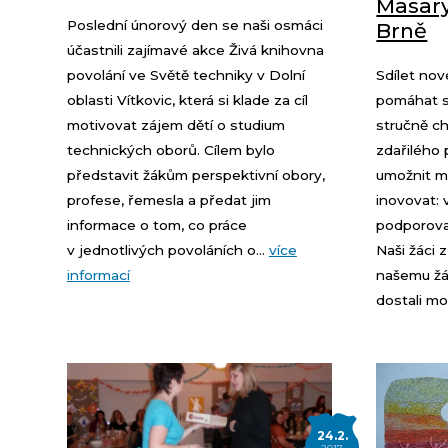
Masary
Poslední únorový den se naši osmáci
Brně
účastnili zajímavé akce Živá knihovna
povolání ve Světě techniky v Dolní
Sdílet nov
oblasti Vítkovic, která si klade za cíl
pomáhat so
motivovat zájem dětí o studium
stručně ch
technických oborů. Cílem bylo
zdařilého 
představit žákům perspektivní obory,
umožnit m
profese, řemesla a předat jim
inovovat: 
informace o tom, co práce
podporova
v jednotlivých povoláních o...
více
Naši žáci 
informací
našemu žá
dostali mo
24.2.