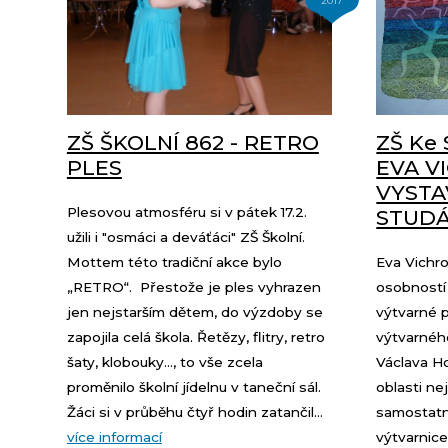
2017
ZŠ ŠKOLNÍ 862 - RETRO
ZŠ Ke 
PLES
EVA V
VYSTA
Plesovou atmosféru si v pátek 17.2.
STUD
užili i "osmáci a deváťáci" ZŠ Školní.
Mottem této tradiční akce bylo
Eva Vichro
„RETRO“. Přestože je ples vyhrazen
osobností
jen nejstarším dětem, do výzdoby se
výtvarné p
zapojila celá škola. Řetězy, flitry, retro
výtvarnéh
šaty, klobouky..., to vše zcela
Václava Ho
proměnilo školní jídelnu v taneční sál.
oblasti nej
Žáci si v průběhu čtyř hodin zatančil...
samostatná
více informací
výtvarnice