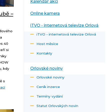
Kalendář akcí
ubě –
Online kamera
iTVO - internetová televize Orlová
llového
iTVO - internetová televize Orlová
la
es 40
Host měsíce
eří si
Kontakty
niky
DSHOW
Orlovské noviny
y, kdy
Orlovské noviny
ě s
Ceník inzerce
ací
Termíny vydání
Statut Orlovských novin