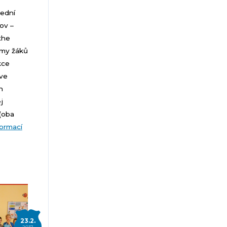
řední
ov –
the
ýmy žáků
kce
 ve
n
j
(oba
formací
23.2.