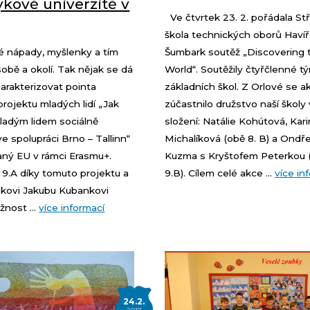
kově univerzitě v
Ve čtvrtek 23. 2. pořádala St
škola technických oborů Havíř
é nápady, myšlenky a tím
Šumbark soutěž „Discovering 
bě a okolí. Tak nějak se dá
World“. Soutěžily čtyřčlenné t
arakterizovat pointa
základních škol. Z Orlové se a
projektu mladých lidí „Jak
zúčastnilo družstvo naší školy
ladým lidem sociálně
složení: Natálie Kohútová, Kari
ve spolupráci Brno – Tallinn“
Michalíková (obě 8. B) a Ondře
ný EU v rámci Erasmu+.
Kuzma s Kryštofem Peterkou 
z 9.A díky tomuto projektu a
9.B). Cílem celé akce ...
více in
kovi Jakubu Kubankovi
žnost ...
více informací
24.2.