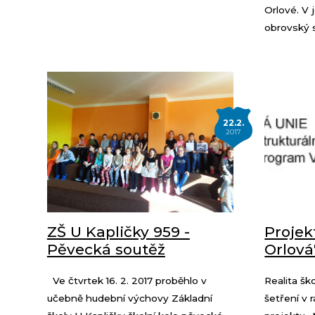
Orlové. V 
obrovský s
22.2.
2017
ZŠ U Kapličky 959 -
Proje
Pěvecká soutěž
Orlová
Ve čtvrtek 16. 2. 2017 proběhlo v
Realita šk
učebně hudební výchovy Základní
šetření v