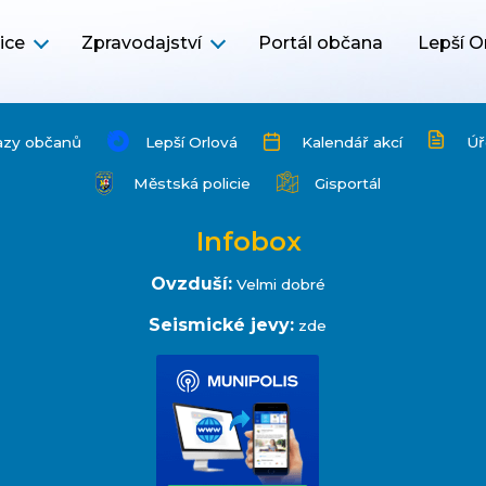
ice
Zpravodajství
Portál občana
Lepší O
azy občanů
Lepší Orlová
Kalendář akcí
Úř
Městská policie
Gisportál
Infobox
Ovzduší:
Velmi dobré
Seismické jevy:
zde