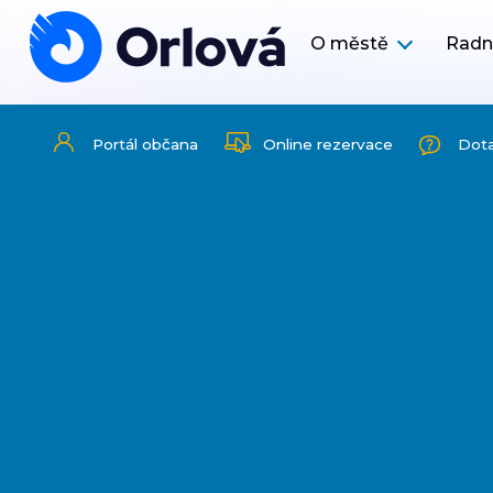
O městě
Radn
Portál občana
Online rezervace
Dot