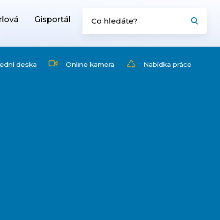
rlová
Gisportál
ední deska
Online kamera
Nabídka práce