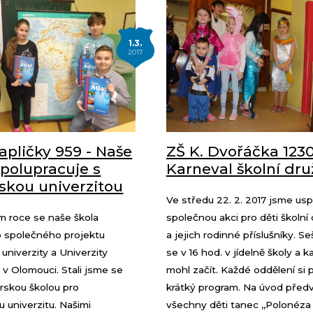
1.3.
2017
apličky 959 - Naše
ZŠ K. Dvořáčka 1230
spolupracuje s
Karneval školní dru
skou univerzitou
Ve středu 22. 2. 2017 jsme usp
m roce se naše škola
společnou akci pro děti školní 
o společného projektu
a jejich rodinné příslušníky. Se
univerzity a Univerzity
se v 16 hod. v jídelně školy a k
v Olomouci. Stali jsme se
mohl začít. Každé oddělení si p
rskou školou pro
krátký program. Na úvod před
 univerzitu. Našimi
všechny děti tanec ,,Polonéza 