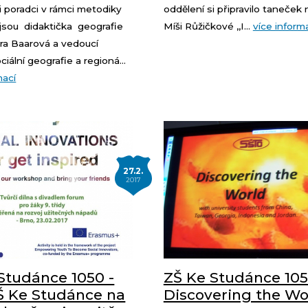
 poradci v rámci metodiky
oddělení si připravilo taneček 
jsou didaktička geografie
Míši Růžičkové ,,I...
více inform
ra Baarová a vedoucí
ciální geografie a regioná...
mací
27.2.
2017
Studánce 1050 -
ZŠ Ke Studánce 105
Š Ke Studánce na
Discovering the Wo