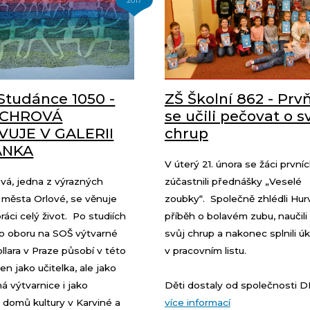
2017
Studánce 1050 -
ZŠ Školní 862 - Prv
ICHROVÁ
se učili pečovat o s
VUJE V GALERII
chrup
ÁNKA
V úterý 21. února se žáci prvníc
vá, jedna z výrazných
zúčastnili přednášky „Veselé
 města Orlové, se věnuje
zoubky“. Společně zhlédli Hur
ráci celý život. Po studiích
příběh o bolavém zubu, naučili 
o oboru na SOŠ výtvarné
svůj chrup a nakonec splnili úk
llara v Praze působí v této
v pracovním listu.
en jako učitelka, ale jako
 výtvarnice i jako
Děti dostaly od společnosti DM
 domů kultury v Karviné a
více informací