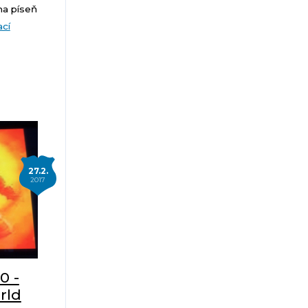
na píseň
ací
27.2.
2017
0 -
rld