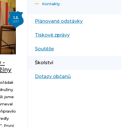
Kontakty
1.3.
Plánované odstávky
2017
Tiskové zprávy
Soutěže
 -
Školství
žiny
Dotazy občanů
ořádali
družiny
šli jsme
arneval
řipravilo
vedly
“. První