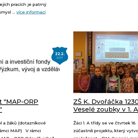
jejích pracích je patrný
mysl ...
více informací
22.2.
2017
kt "MAP-ORP
ZŠ K. Dvořáčka 1230
"
Veselé zoubky v 1. A
ol a žáků (dotazníkové
Žáci 1. A třídy se ve čtvrtek 16.
 rámci MAP) V rámci
zúčastnili projektu, který vytvo