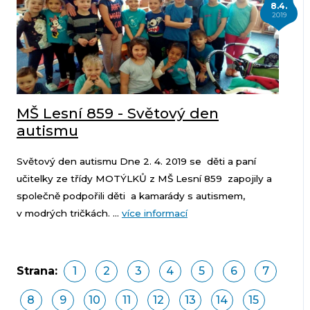
8.4.
2019
MŠ Lesní 859 - Světový den
autismu
Světový den autismu Dne 2. 4. 2019 se děti a paní
učitelky ze třídy MOTÝLKŮ z MŠ Lesní 859 zapojily a
společně podpořili děti a kamarády s autismem,
v modrých tričkách. ...
více informací
Strana:
1
2
3
4
5
6
7
8
9
10
11
12
13
14
15