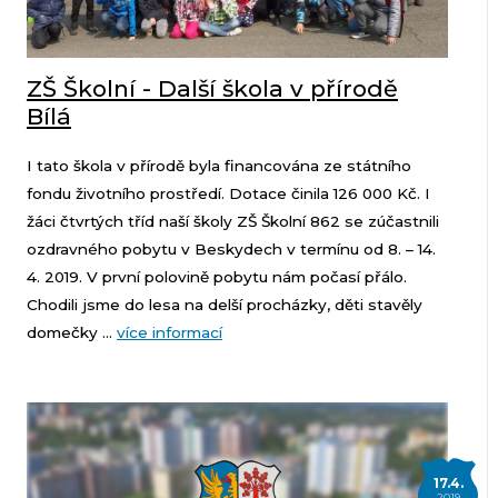
ZŠ Školní - Další škola v přírodě
Bílá
I tato škola v přírodě byla financována ze státního
fondu životního prostředí. Dotace činila 126 000 Kč. I
žáci čtvrtých tříd naší školy ZŠ Školní 862 se zúčastnili
ozdravného pobytu v Beskydech v termínu od 8. – 14.
4. 2019. V první polovině pobytu nám počasí přálo.
Chodili jsme do lesa na delší procházky, děti stavěly
domečky ...
více informací
17.4.
2019