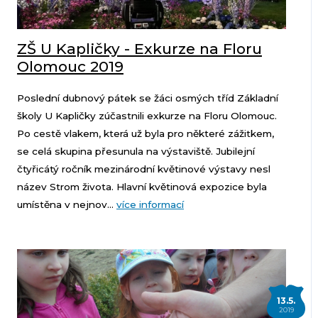
ZŠ U Kapličky - Exkurze na Floru
Olomouc 2019
Poslední dubnový pátek se žáci osmých tříd Základní
školy U Kapličky zúčastnili exkurze na Floru Olomouc.
Po cestě vlakem, která už byla pro některé zážitkem,
se celá skupina přesunula na výstaviště. Jubilejní
čtyřicátý ročník mezinárodní květinové výstavy nesl
název Strom života. Hlavní květinová expozice byla
umístěna v nejnov...
více informací
13.5.
2019