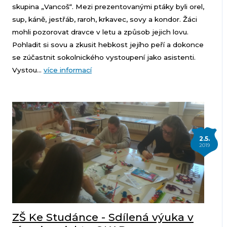
skupina „Vancoš“. Mezi prezentovanými ptáky byli orel,
sup, káně, jestřáb, raroh, krkavec, sovy a kondor. Žáci
mohli pozorovat dravce v letu a způsob jejich lovu.
Pohladit si sovu a zkusit hebkost jejího peří a dokonce
se zúčastnit sokolnického vystoupení jako asistenti.
Vystou...
více informací
2.5.
2019
ZŠ Ke Studánce - Sdílená výuka v