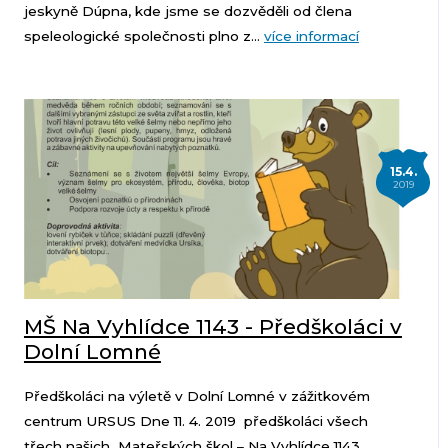
jeskyně Dúpna, kde jsme se dozvěděli od člena
speleologické společnosti plno z...
více informací
15.4.
2019
MŠ Na Vyhlídce 1143 - Předškoláci v
Dolní Lomné
Předškoláci na výletě v Dolní Lomné v zážitkovém
centrum URSUS Dne 11. 4. 2019 předškoláci všech
třech našich Mateřských škol – Na Vyhlídce 1143,