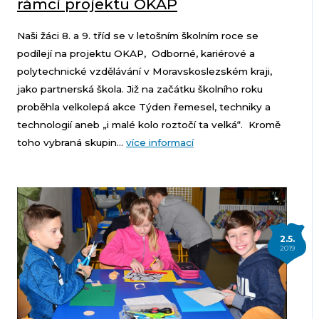
rámci projektu OKAP
Naši žáci 8. a 9. tříd se v letošním školním roce se
podílejí na projektu OKAP, Odborné, kariérové a
polytechnické vzdělávání v Moravskoslezském kraji,
jako partnerská škola. Již na začátku školního roku
proběhla velkolepá akce Týden řemesel, techniky a
technologií aneb „i malé kolo roztočí ta velká“. Kromě
toho vybraná skupin...
více informací
2.5.
2019