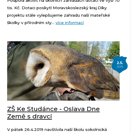
Podpora aktivit na školních zahradách dotaci ve výši 70
tis. Kč. Dotaci poskytl Moravskoslezský kraj.Díky
projektu stále vylepšujeme zahradu naší mateřské
školky v přírodním sty...
více informací
2.5.
2019
ZŠ Ke Studánce - Oslava Dne
Země s dravci
V pátek 26.4.2019 navštívila naší školu sokolnická