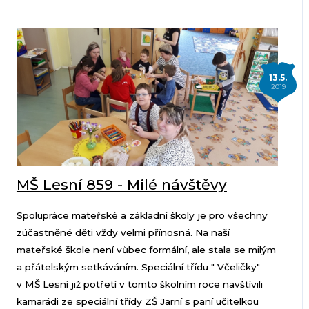
13.5.
2019
MŠ Lesní 859 - Milé návštěvy
Spolupráce mateřské a základní školy je pro všechny
zúčastněné děti vždy velmi přínosná. Na naší
mateřské škole není vůbec formální, ale stala se milým
a přátelským setkáváním. Speciální třídu " Včeličky"
v MŠ Lesní již potřetí v tomto školním roce navštívili
kamarádi ze speciální třídy ZŠ Jarní s paní učitelkou