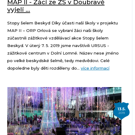
MAP II - Žáci ze ZŠ v Doubravě
vyjeli ...
Stopy šelem Beskyd Díky účasti naší školy v projektu
MAP II – ORP Orlová se vybraní žáci naši školy
zúčastnili zážitkové vzdělávací akce Stopy šelem
Beskyd. V úterý 7. 5. 2019 jsme navštívili URSUS -
zážitkové centrum v Dolní Lomné. Název nese jméno
po velké beskydské šelmě, tedy medvědovi. Celé
dopoledne byly děti rozděleny do...
více informací
13.5.
2019