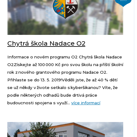
Chytrá škola Nadace O2
Informace o novém programu O2 Chytrá škola Nadace
O2Získejte až 100 000 Kč pro svou školu na příští školní
rok z nového grantového programu Nadace O2.
Přihlaste se do 13. 5. 2019!Věděli jste, že až 40 % dětí
se už někdy v živote setkalo s kyberšikanou? Víte, že
podle některých odhadů bude drtivá práce
budoucnosti spojena s využí...
více informací