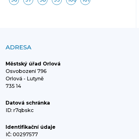
ADRESA
Městský úřad Orlová
Osvobození 796
Orlová - Lutyně
735 14
Datová schránka
ID: r7qbskc
Identifikační údaje
IČ: 00297577