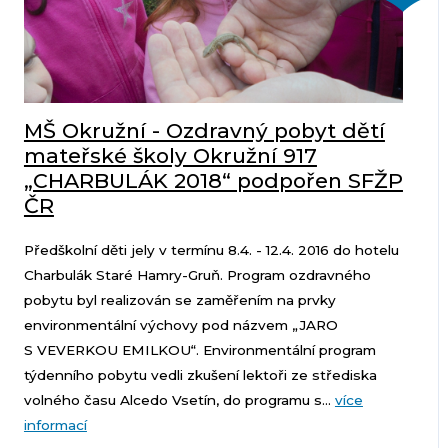
MŠ Okružní - Ozdravný pobyt dětí
mateřské školy Okružní 917
„CHARBULÁK 2018“ podpořen SFŽP
ČR
Předškolní děti jely v termínu 8.4. - 12.4. 2016 do hotelu
Charbulák Staré Hamry-Gruň. Program ozdravného
pobytu byl realizován se zaměřením na prvky
environmentální výchovy pod názvem „JARO
S VEVERKOU EMILKOU“. Environmentální program
týdenního pobytu vedli zkušení lektoři ze střediska
volného času Alcedo Vsetín, do programu s...
více
informací