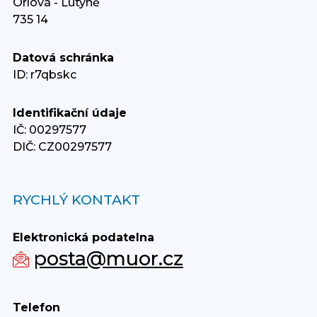
Orlová - Lutyně
735 14
Datová schránka
ID: r7qbskc
Identifikační údaje
IČ: 00297577
DIČ: CZ00297577
RYCHLÝ KONTAKT
Elektronická podatelna
posta@muor.cz
Telefon