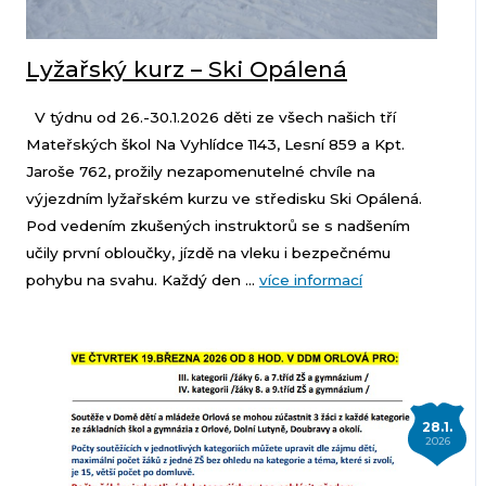
Lyžařský kurz – Ski Opálená
V týdnu od 26.-30.1.2026 děti ze všech našich tří
Mateřských škol Na Vyhlídce 1143, Lesní 859 a Kpt.
Jaroše 762, prožily nezapomenutelné chvíle na
výjezdním lyžařském kurzu ve středisku Ski Opálená.
Pod vedením zkušených instruktorů se s nadšením
učily první obloučky, jízdě na vleku i bezpečnému
pohybu na svahu. Každý den ...
více informací
28.1.
2026