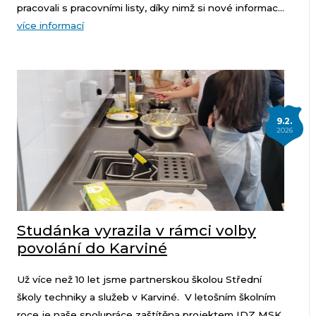
pracovali s pracovními listy, díky nimž si nové informac...
více informací
9.2.
2026
Studánka vyrazila v rámci volby
povolání do Karviné
Už více než 10 let jsme partnerskou školou Střední
školy techniky a služeb v Karviné. V letošním školním
roce je naše spolupráce zaštítěna projektem IDZ MSK