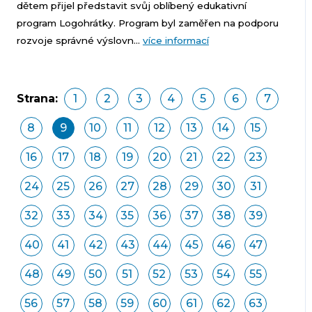
dětem přijel představit svůj oblíbený edukativní
program Logohrátky. Program byl zaměřen na podporu
rozvoje správné výslovn...
více informací
Strana:
1
2
3
4
5
6
7
8
9
10
11
12
13
14
15
16
17
18
19
20
21
22
23
24
25
26
27
28
29
30
31
32
33
34
35
36
37
38
39
40
41
42
43
44
45
46
47
48
49
50
51
52
53
54
55
56
57
58
59
60
61
62
63