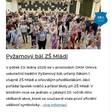
28.1.
2026
Pyžamový bál ZŠ Mládí
V pátek 23. ledna 2026 se v prostorách DKM Orlová
uskutečnil tradiční Pyžamový bál, určený žákům 1.
stupně ZŠ Mládí a orlovským předškolákům. Akci
pořádal Spolek rodičů a přátel školy při ZŠ Mládí. V
letošním roce se jednalo o jubilejní 20. ročník této
oblíbené akce, která se současně stala první oficiální
událostí symbolicky...
více informací