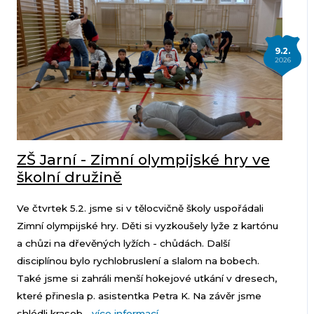
9.2.
2026
ZŠ Jarní - Zimní olympijské hry ve
školní družině
Ve čtvrtek 5.2. jsme si v tělocvičně školy uspořádali
Zimní olympijské hry. Děti si vyzkoušely lyže z kartónu
a chůzi na dřevěných lyžích - chůdách. Další
disciplínou bylo rychlobruslení a slalom na bobech.
Také jsme si zahráli menší hokejové utkání v dresech,
které přinesla p. asistentka Petra K. Na závěr jsme
shlédli krasob...
více informací