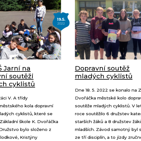
19.5.
2022
Š Jarní na
Dopravní soutěž
ní soutěži
mladých cyklistů
h cyklistů
Dne 18. 5. 2022 se konalo na Z
ci V. A třídy
Dvořáčka městské kolo dopra
 městského kola dopravní
soutěže mladých cyklistů. V l
adých cyklistů, které se
roce soutěžilo 6 družstev kate
Základní škole K. Dvořáčka
starších žáků a 8 družstev žák
Družstvo bylo složeno z
mladších. Závod samotný byl 
lodkové, Kristýny
ze tří disciplín, a to jízdy zručn