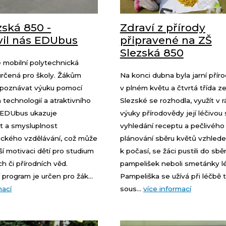
zská 850 -
Zdraví z přírody
vil nás EDUbus
připravené na ZŠ
Slezská 850
 mobilní polytechnická
určená pro školy. Žákům
Na konci dubna byla jarní přír
poznávat výuku pomocí
v plném květu a čtvrtá třída z
technologií a atraktivního
Slezské se rozhodla, využít v 
. EDUbus ukazuje
výuky přírodovědy její léčivou 
t a smysluplnost
vyhledání receptu a pečlivého
ického vzdělávání, což může
plánování sběru květů vzhled
ší motivaci dětí pro studium
k počasí, se žáci pustili do sbě
h či přírodních věd.
pampelišek neboli smetánky l
program je určen pro žák...
Pampeliška se užívá při léčbě t
mací
sous...
více informací