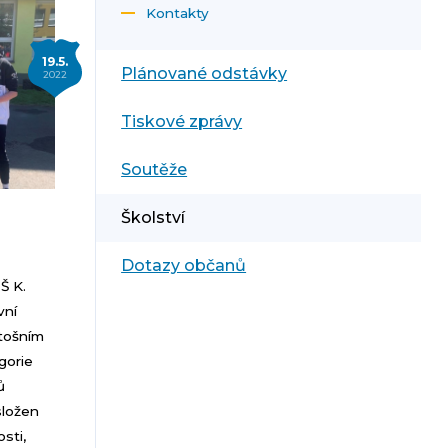
Kontakty
19.5.
Plánované odstávky
2022
Tiskové zprávy
Soutěže
Školství
Dotazy občanů
Š K.
vní
etošním
gorie
ů
složen
osti,