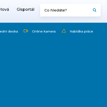
rlová
Gisportál
ední deska
Online kamera
Nabídka práce