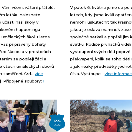
 Vám všem, vážení přátelé,
V pátek 6. května jsme se po
ném letáku naleznete
letech, kdy jsme kvůli opatře
o účasti naší školy v
nemohli uskutečnit tak krásnou
likovém happeningu
jakou je oslava maminek zase
 uměleckých škol. I letos
společně setkali a popřáli jim k
Vás připravený bohatý
svátku. Rodiče prvňáčků viděli
řed školou a v prostorách
vystoupení svých dětí poprvé a
kterém se podílejí žáci a
překvapeni, kolik se toho děti 
 ze všech uměleckých oborů
a jak hezky předváděly jednotl
ch zaměření. Srd...
více
čísla. Vystoupe...
více informac
 Připojené soubory:
1
12.5.
2022