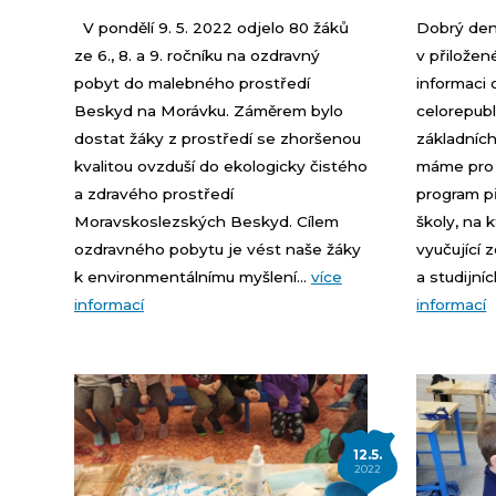
V pondělí 9. 5. 2022 odjelo 80 žáků
Dobrý den
ze 6., 8. a 9. ročníku na ozdravný
v přilože
pobyt do malebného prostředí
informaci 
Beskyd na Morávku. Záměrem bylo
celorepub
dostat žáky z prostředí se zhoršenou
základních
kvalitou ovzduší do ekologicky čistého
máme pro 
a zdravého prostředí
program p
Moravskoslezských Beskyd. Cílem
školy, na 
ozdravného pobytu je vést naše žáky
vyučující
k environmentálnímu myšlení...
více
a studijní
informací
informací
|
12.5.
2022