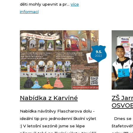
děti mohly upevnit a pr...
více
informací
9.5.
2022
Nabídka z Karviné
ZŠ Jar
OSVO
Nabídka návštěvy Flascharova dolu -
ideální tip pro jednodenní školní výlet
Dnes se ch
:) V letošní sezóně jsme se lépe
štafetovéh