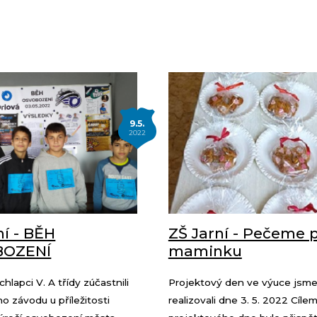
9.5.
2022
ní - BĚH
ZŠ Jarní - Pečeme 
BOZENÍ
maminku
lapci V. A třídy zúčastnili
Projektový den ve výuce jsm
o závodu u příležitosti
realizovali dne 3. 5. 2022 Cíle