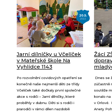
20.5.
2022
Jarní dílničky u Včeliček
Žáci Z
v Mateřské škole Na
doprav
Vyhlídce 1143
mladýc
Po rozvolnění covidových opatření se
Dnes se žá
konečně naše nejmenší děti ze třídy
zúčastnili
Včeliček také dočkaly první společné
soutěže ml
akce s rodiči – Jarní dílničky, které
konalo na 
proběhly v dubnu. Děti si s rodiči i
v Orlové. 
prarodiči v rámci dílen nazdobili
Anety Poh