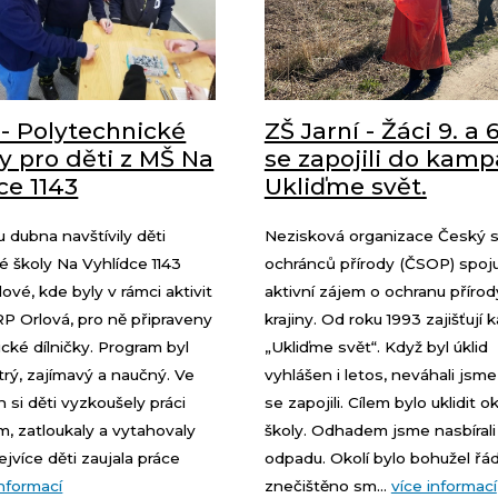
 - Polytechnické
ZŠ Jarní - Žáci 9. a 6
ky pro děti z MŠ Na
se zapojili do kam
ce 1143
Ukliďme svět.
 dubna navštívily děti
Nezisková organizace Český 
 školy Na Vyhlídce 1143
ochránců přírody (ČSOP) spoj
vé, kde byly v rámci aktivit
aktivní zájem o ochranu přírod
P Orlová, pro ně připraveny
krajiny. Od roku 1993 zajišťují
cké dílničky. Program byl
„Ukliďme svět“. Když byl úklid
trý, zajímavý a naučný. Ve
vyhlášen i letos, neváhali jsme
 si děti vyzkoušely práci
se zapojili. Cílem bylo uklidit ok
m, zatloukaly a vytahovaly
školy. Odhadem jsme nasbírali
ejvíce děti zaujala práce
odpadu. Okolí bylo bohužel řá
informací
znečištěno sm...
více informací