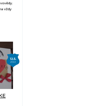
avovědy.
na vždy
12.5.
2022
 KE