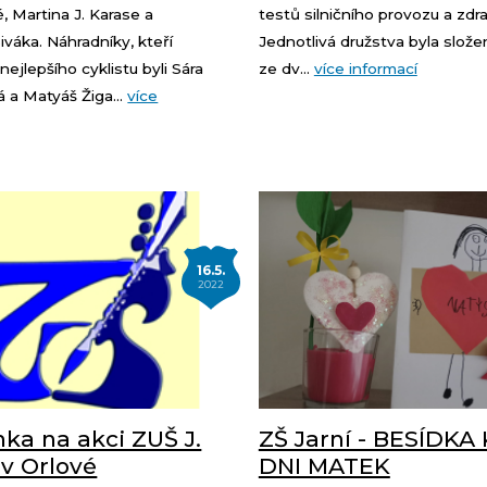
 Martina J. Karase a
testů silničního provozu a zdr
Siváka. Náhradníky, kteří
Jednotlivá družstva byla slože
 nejlepšího cyklistu byli Sára
ze dv...
více informací
 a Matyáš Žiga...
více
16.5.
2022
ka na akci ZUŠ J.
ZŠ Jarní - BESÍDKA
 v Orlové
DNI MATEK