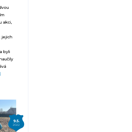
 dvou
ním
 akci,
 jejich
 byli
naučily
ivá
í
9.5.
2022