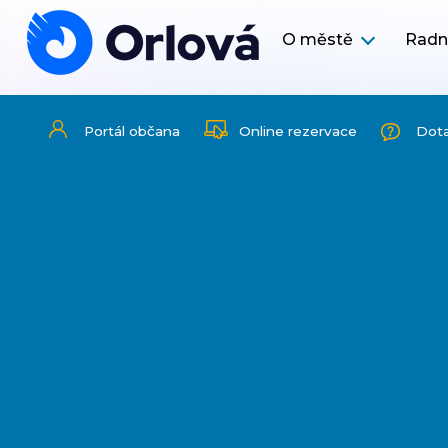
O městě
Radn
Portál občana
Online rezervace
Dot