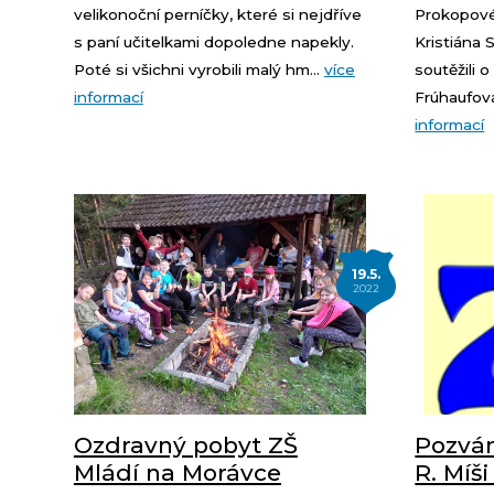
velikonoční perníčky, které si nejdříve
Prokopové,
s paní učitelkami dopoledne napekly.
Kristiána 
Poté si všichni vyrobili malý hm...
více
soutěžili o
informací
Frúhaufová
informací
19.5.
2022
Ozdravný pobyt ZŠ
Pozván
Mládí na Morávce
R. Míši