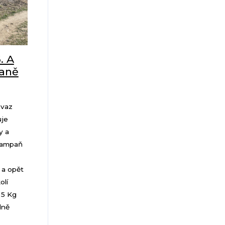
. A
paně
svaz
uje
y a
 kampaň
 a opět
olí
 5 Kg
dně