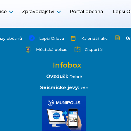
ice
Zpravodajství
Portál občana
Lepší O
azy občanů
Lepší Orlová
Kalendář akcí
Úř
Městská policie
Gisportál
Infobox
Ovzduší:
Dobré
Seismické jevy:
zde