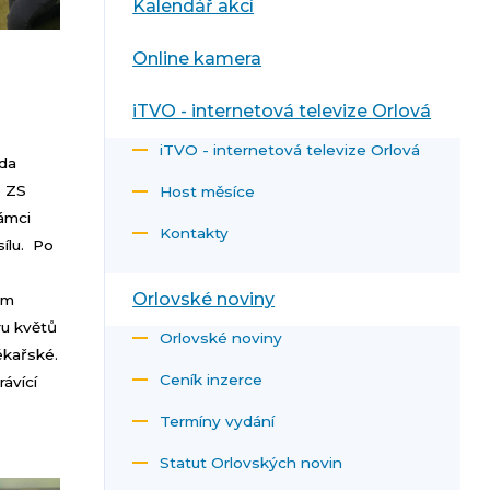
Kalendář akcí
Online kamera
iTVO - internetová televize Orlová
iTVO - internetová televize Orlová
oda
e ZS
Host měsíce
rámci
Kontakty
sílu. Po
Orlovské noviny
em
ru květů
Orlovské noviny
ékařské.
Ceník inzerce
rávící
Termíny vydání
Statut Orlovských novin