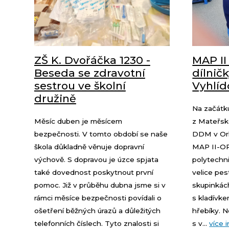
ZŠ K. Dvořáčka 1230 -
MAP II
Beseda se zdravotní
dílnič
sestrou ve školní
Vyhlíd
družině
Na začátku
Měsíc duben je měsícem
z Mateřské
bezpečnosti. V tomto období se naše
DDM v Orlo
škola důkladně věnuje dopravní
MAP II-OR
výchově. S dopravou je úzce spjata
polytechni
také dovednost poskytnout první
velice pes
pomoc. Již v průběhu dubna jsme si v
skupinkách
rámci měsíce bezpečnosti povídali o
s kladívke
ošetření běžných úrazů a důležitých
hřebíky. N
telefonních číslech. Tyto znalosti si
s v...
více 