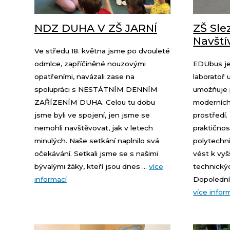
NDZ DUHA V ZŠ JARNÍ
ZŠ Sle
Navští
Ve středu 18. května jsme po dvouleté
odmlce, zapříčiněné nouzovými
EDUbus je
opatřeními, navázali zase na
laboratoř 
spolupráci s NESTÁTNÍM DENNÍM
umožňuje 
ZAŘÍZENÍM DUHA. Celou tu dobu
moderních 
jsme byli ve spojení, jen jsme se
prostředí
nemohli navštěvovat, jak v letech
praktičnos
minulých. Naše setkání naplnilo svá
polytechn
očekávání. Setkali jsme se s našimi
vést k vyš
bývalými žáky, kteří jsou dnes ...
více
technickýc
informací
Dopolední 
více infor