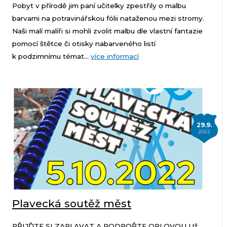
Pobyt v přírodě jim paní učitelky zpestřily o malbu
barvami na potravinářskou fólii nataženou mezi stromy.
Naši malí malíři si mohli zvolit malbu dle vlastní fantazie
pomocí štětce či otisky nabarveného listí
k podzimnímu témat...
více informací
29.9.
2022
Plavecká soutěž měst
PŘIJĎTE SI ZAPLAVAT A PODPOŘTE ORLOVOU Už