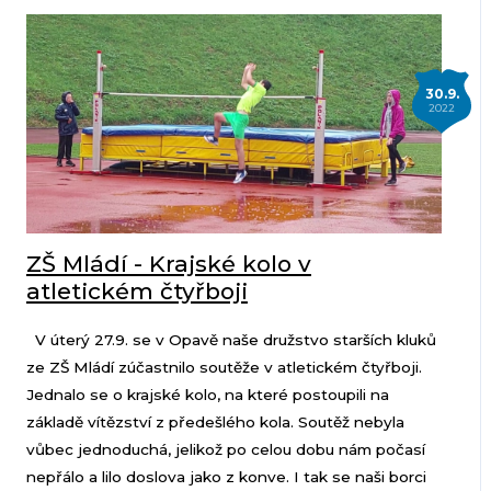
30.9.
2022
ZŠ Mládí - Krajské kolo v
atletickém čtyřboji
V úterý 27.9. se v Opavě naše družstvo starších kluků
ze ZŠ Mládí zúčastnilo soutěže v atletickém čtyřboji.
Jednalo se o krajské kolo, na které postoupili na
základě vítězství z předešlého kola. Soutěž nebyla
vůbec jednoduchá, jelikož po celou dobu nám počasí
nepřálo a lilo doslova jako z konve. I tak se naši borci