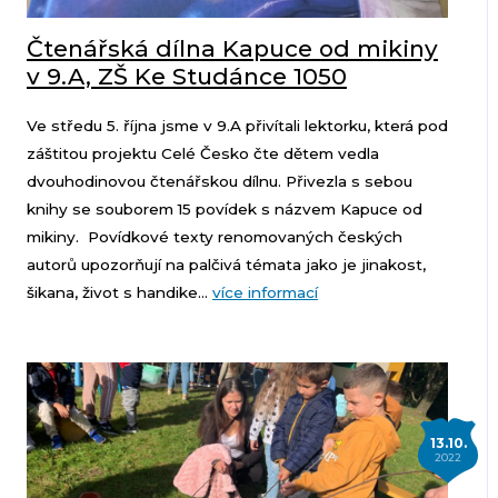
Čtenářská dílna Kapuce od mikiny
v 9.A, ZŠ Ke Studánce 1050
Ve středu 5. října jsme v 9.A přivítali lektorku, která pod
záštitou projektu Celé Česko čte dětem vedla
dvouhodinovou čtenářskou dílnu. Přivezla s sebou
knihy se souborem 15 povídek s názvem Kapuce od
mikiny. Povídkové texty renomovaných českých
autorů upozorňují na palčivá témata jako je jinakost,
šikana, život s handike...
více informací
13.10.
2022