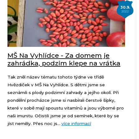
30.9.
2022
MŠ Na Vyhlídce - Za domem je
zahrádka, podzim klepe na vrátka
Tak zněl název tématu tohoto týdne ve třídě
Hvězdiček v MŠ Na Vyhlídce. S dětmi jsme se
seznámili s plody podzimní zahrady a jejího okolí. Při
pondělní procházce jsme si nasbírali čerstvé šípky,
které v sobě mají spoustu vitamínů a jsou výborné pro
naši imunitu. Očistili jsme je od semínek, které by se
jíst neměly. Přes noc js...
více informací