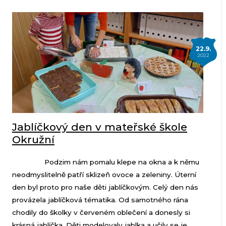
22.9.
2022
Jablíčkový den v mateřské škole
Okružní
Podzim nám pomalu klepe na okna a k němu
neodmyslitelně patří sklizeň ovoce a zeleniny. Úterní
den byl proto pro naše děti jablíčkovým. Celý den nás
provázela jablíčková tématika. Od samotného rána
chodily do školky v červeném oblečení a donesly si
krásná jablíčka. Děti modelovaly jablka a učily se je