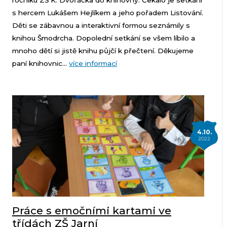
ročníku ZŠ K. Dvořáčka do knihovny. Čekalo je setkání
s hercem Lukášem Hejlíkem a jeho pořadem Listování.
Děti se zábavnou a interaktivní formou seznámily s
knihou Šmodrcha. Dopolední setkání se všem líbilo a
mnoho dětí si jistě knihu půjčí k přečtení. Děkujeme
paní knihovnic...
více informací
4.10.
2022
Práce s emočními kartami ve
třídách ZŠ Jarní