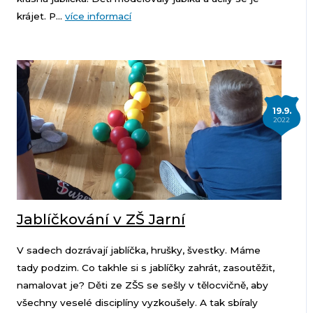
krájet. P...
více informací
19.9.
2022
Jablíčkování v ZŠ Jarní
V sadech dozrávají jablíčka, hrušky, švestky. Máme
tady podzim. Co takhle si s jablíčky zahrát, zasoutěžit,
namalovat je? Děti ze ZŠS se sešly v tělocvičně, aby
všechny veselé disciplíny vyzkoušely. A tak sbíraly