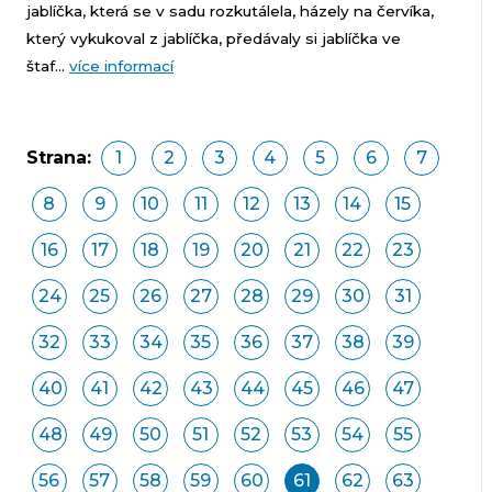
jablíčka, která se v sadu rozkutálela, házely na červíka,
který vykukoval z jablíčka, předávaly si jablíčka ve
štaf...
více informací
Strana:
1
2
3
4
5
6
7
8
9
10
11
12
13
14
15
16
17
18
19
20
21
22
23
24
25
26
27
28
29
30
31
32
33
34
35
36
37
38
39
40
41
42
43
44
45
46
47
48
49
50
51
52
53
54
55
56
57
58
59
60
61
62
63