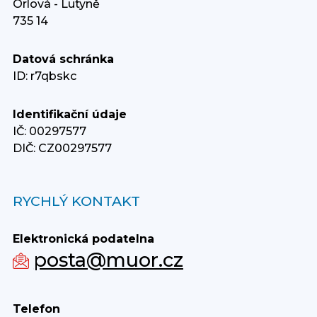
Orlová - Lutyně
735 14
Datová schránka
ID: r7qbskc
Identifikační údaje
IČ: 00297577
DIČ: CZ00297577
RYCHLÝ KONTAKT
Elektronická podatelna
posta@muor.cz
Telefon