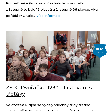
Rovněž naše škola se zúčastnila této soutěže,
z 1.stupně to bylo 12 plavců a 2. stupně 36 plavců. Akci
pořádá MÚ Orlo...
více informací
10.10.
2022
ZŠ K. Dvořáčka 1230 - Listování s
třeťáky
Ve čtvrtek 6. října se vydaly všechny třídy třetího