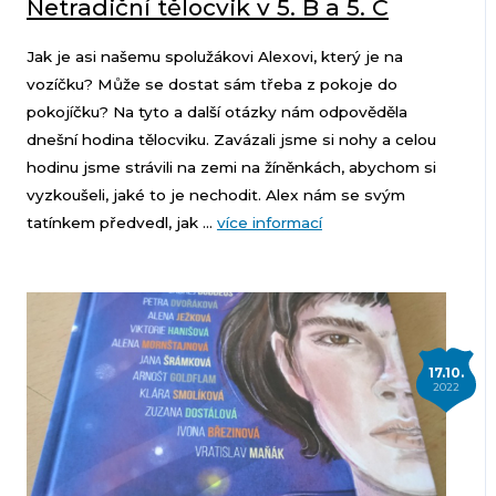
Netradiční tělocvik v 5. B a 5. C
Jak je asi našemu spolužákovi Alexovi, který je na
vozíčku? Může se dostat sám třeba z pokoje do
pokojíčku? Na tyto a další otázky nám odpověděla
dnešní hodina tělocviku. Zavázali jsme si nohy a celou
hodinu jsme strávili na zemi na žíněnkách, abychom si
vyzkoušeli, jaké to je nechodit. Alex nám se svým
tatínkem předvedl, jak ...
více informací
17.10.
2022