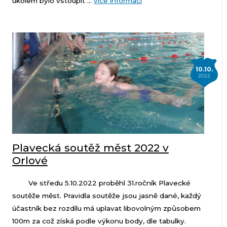
úkolem bylo vstoupit ...
více informací
10.10.
2022
Plavecká soutěž měst 2022 v
Orlové
Ve středu 5.10.2022 proběhl 31.ročník Plavecké
soutěže měst. Pravidla soutěže jsou jasně dané, každý
účastník bez rozdílu má uplavat libovolným způsobem
100m za což získá podle výkonu body, dle tabulky.