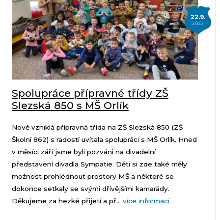
22.9.
2022
Spolupráce přípravné třídy ZŠ
Slezská 850 s MŠ Orlík
Nově vzniklá přípravná třída na ZŠ Slezská 850 (ZŠ
Školní 862) s radostí uvítala spolupráci s MŠ Orlík. Hned
v měsíci září jsme byli pozváni na divadelní
představení divadla Sympatie. Děti si zde také měly
možnost prohlédnout prostory MŠ a některé se
dokonce setkaly se svými dřívějšími kamarády.
Děkujeme za hezké přijetí a př...
více informací