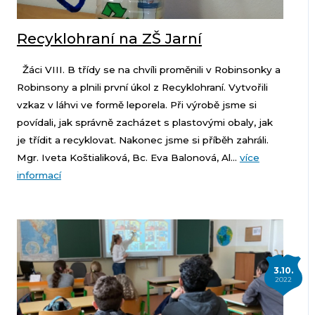
Recyklohraní na ZŠ Jarní
Žáci VIII. B třídy se na chvíli proměnili v Robinsonky a
Robinsony a plnili první úkol z Recyklohraní. Vytvořili
vzkaz v láhvi ve formě leporela. Při výrobě jsme si
povídali, jak správně zacházet s plastovými obaly, jak
je třídit a recyklovat. Nakonec jsme si příběh zahráli.
Mgr. Iveta Koštialiková, Bc. Eva Balonová, Al...
více
informací
3.10.
2022