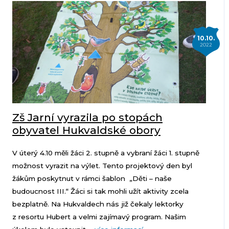
10.10.
2022
Zš Jarní vyrazila po stopách
obyvatel Hukvaldské obory
V úterý 4.10 měli žáci 2. stupně a vybraní žáci 1. stupně
možnost vyrazit na výlet. Tento projektový den byl
žákům poskytnut v rámci šablon „Děti – naše
budoucnost III.“ Žáci si tak mohli užít aktivity zcela
bezplatně. Na Hukvaldech nás již čekaly lektorky
z resortu Hubert a velmi zajímavý program. Našim