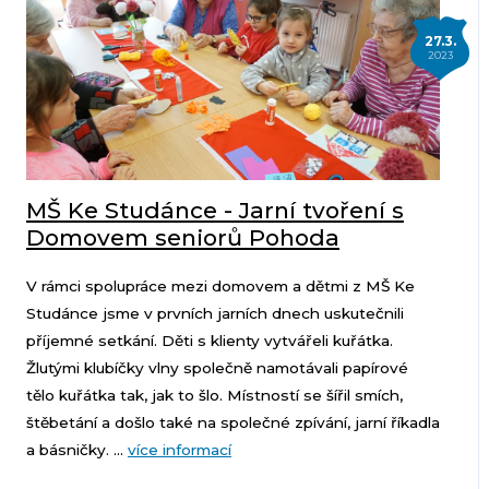
27.3.
2023
MŠ Ke Studánce - Jarní tvoření s
Domovem seniorů Pohoda
V rámci spolupráce mezi domovem a dětmi z MŠ Ke
Studánce jsme v prvních jarních dnech uskutečnili
příjemné setkání. Děti s klienty vytvářeli kuřátka.
Žlutými klubíčky vlny společně namotávali papírové
tělo kuřátka tak, jak to šlo. Místností se šířil smích,
štěbetání a došlo také na společné zpívání, jarní říkadla
a básničky. ...
více informací