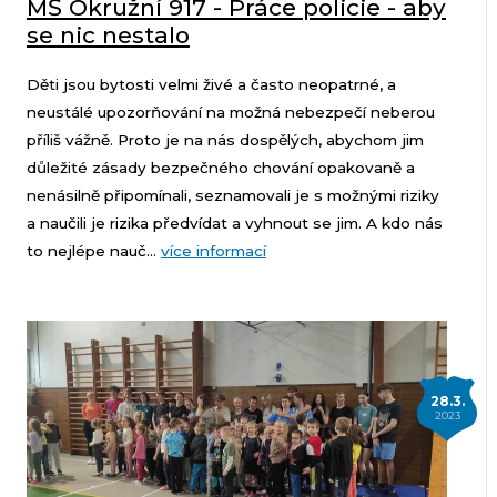
MŠ Okružní 917 - Práce policie - aby
se nic nestalo
Děti jsou bytosti velmi živé a často neopatrné, a
neustálé upozorňování na možná nebezpečí neberou
příliš vážně. Proto je na nás dospělých, abychom jim
důležité zásady bezpečného chování opakovaně a
nenásilně připomínali, seznamovali je s možnými riziky
a naučili je rizika předvídat a vyhnout se jim. A kdo nás
to nejlépe nauč...
více informací
28.3.
2023