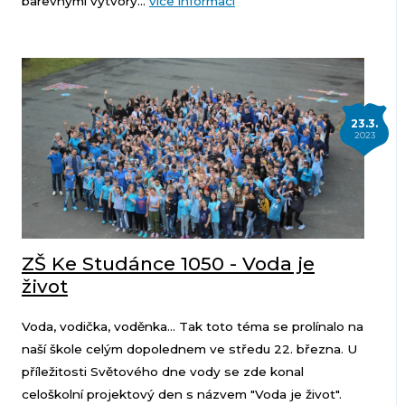
barevnými výtvory...
více informací
23.3.
2023
ZŠ Ke Studánce 1050 - Voda je
život
Voda, vodička, voděnka... Tak toto téma se prolínalo na
naší škole celým dopolednem ve středu 22. března. U
příležitosti Světového dne vody se zde konal
celoškolní projektový den s názvem "Voda je život".