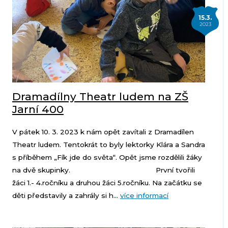
15.3.
2023
Dramadílny Theatr ludem na ZŠ
Jarní 400
V pátek 10. 3. 2023 k nám opět zavítali z Dramadílen
Theatr ludem. Tentokrát to byly lektorky Klára a Sandra
s příběhem „Fík jde do světa“. Opět jsme rozdělili žáky
na dvě skupinky. První tvořili
žáci 1.- 4.ročníku a druhou žáci 5.ročníku. Na začátku se
děti představily a zahrály si h...
více informací