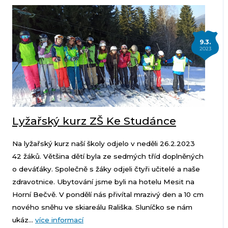
9.3.
2023
Lyžařský kurz ZŠ Ke Studánce
Na lyžařský kurz naší školy odjelo v neděli 26.2.2023
42 žáků. Většina dětí byla ze sedmých tříd doplněných
o deváťáky. Společně s žáky odjeli čtyři učitelé a naše
zdravotnice. Ubytování jsme byli na hotelu Mesit na
Horní Bečvě. V pondělí nás přivítal mrazivý den a 10 cm
nového sněhu ve skiareálu Rališka. Sluníčko se nám
ukáz...
více informací