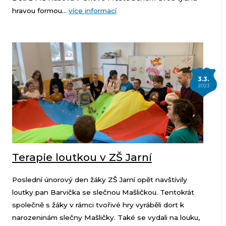
hravou formou...
více informací
3.3.
2023
Terapie loutkou v ZŠ Jarní
Poslední únorový den žáky ZŠ Jarní opět navštívily
loutky pan Barvička se slečnou Mašličkou. Tentokrát
společně s žáky v rámci tvořivé hry vyráběli dort k
narozeninám slečny Mašličky. Také se vydali na louku,