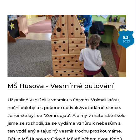
6.3.
2023
MŠ Husova - Vesmírné putování
Už pralidé vzhlíželi k vesmíru s údivem. Vnímali krásu
noční oblohy a s pokorou uctívali životodárné slunce.
Jenomže byli se "Zemí spjatí". Ale my v mateřské škole
jsme se rozhodli, že se vydáme vzhůru k nebesům a
ten vzdálený a tajuplný vesmír trochu prozkoumáme.
Děti z MŠ Husova v Orlové Městě během dvou týdnů