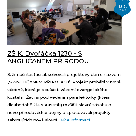
13.3.
2023
ZŠ K. Dvořáčka 1230 - S
ANGLIČANEM PŘÍRODOU
8. 3. naši šesťáci absolvovali projektový den s názvem
„S ANGLIČANEM PŘÍRODOU“. Projekt proběhl v nové
učebně, která je součástí zázemí evangelického
kostela. Žáci si pod vedením paní lektorky (která
dlouhodobě žila v Austrálii) rozšířili slovní zásobu o
nové přírodovědné pojmy a zpracovávali projekty
zahrnujících nová slovní...
více informací