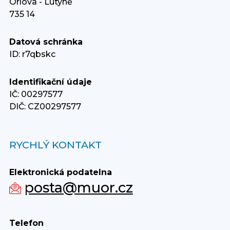
Orlová - Lutyně
735 14
Datová schránka
ID: r7qbskc
Identifikační údaje
IČ: 00297577
DIČ: CZ00297577
RYCHLÝ KONTAKT
Elektronická podatelna
posta@muor.cz
Telefon