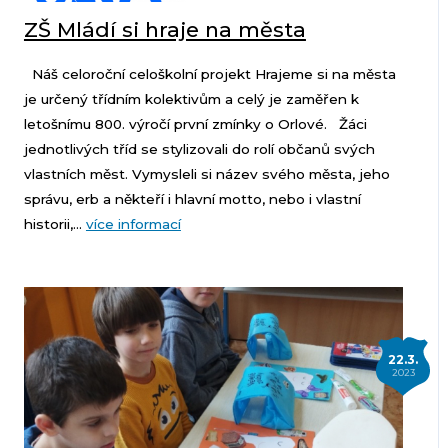
ZŠ Mládí si hraje na města
Náš celoroční celoškolní projekt Hrajeme si na města
je určený třídním kolektivům a celý je zaměřen k
letošnímu 800. výročí první zmínky o Orlové. Žáci
jednotlivých tříd se stylizovali do rolí občanů svých
vlastních měst. Vymysleli si název svého města, jeho
správu, erb a někteří i hlavní motto, nebo i vlastní
historii,...
více informací
22.3.
2023