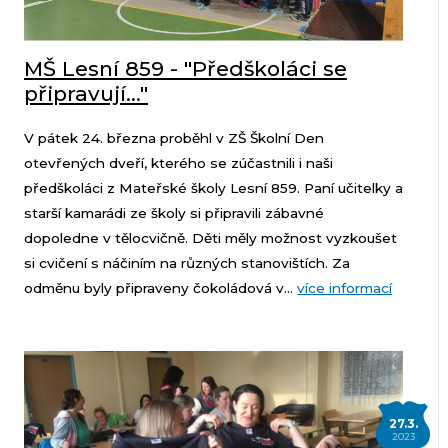
MŠ Lesní 859 - "Předškoláci se
připravují..."
V pátek 24. března proběhl v ZŠ Školní Den
otevřených dveří, kterého se zúčastnili i naši
předškoláci z Mateřské školy Lesní 859. Paní učitelky a
starší kamarádi ze školy si připravili zábavné
dopoledne v tělocvičně. Děti měly možnost vyzkoušet
si cvičení s náčiním na různých stanovištích. Za
odměnu byly připraveny čokoládová v...
více informací
27.3.
2023