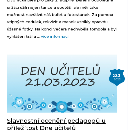
Dvořáčka ples pro žáky 2. stupně. Během odpoledne
si žáci užili nejen tance a soutěží, ale měli také
možnost navštívit náš bufet a fotostánek. Za pomoci
vtipných cedulek, rekvizit a masek vznikly opravdu
úžasné fotky. Na konci večera nechyběla tombola a byl
vyhlášen král a ...
více informací
22.3.
2023
Slavnostní ocenění pedagogů u
příležitost Dne učitelů