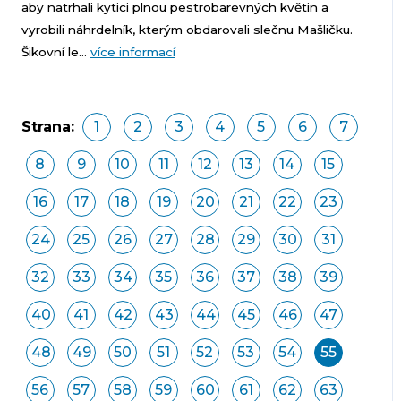
aby natrhali kytici plnou pestrobarevných květin a
vyrobili náhrdelník, kterým obdarovali slečnu Mašličku.
Šikovní le...
více informací
Strana:
1
2
3
4
5
6
7
8
9
10
11
12
13
14
15
16
17
18
19
20
21
22
23
24
25
26
27
28
29
30
31
32
33
34
35
36
37
38
39
40
41
42
43
44
45
46
47
48
49
50
51
52
53
54
55
56
57
58
59
60
61
62
63