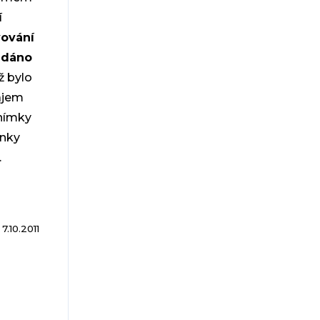
í
vování
ředáno
ž bylo
ájem
snímky
ánky
.
7.10.2011