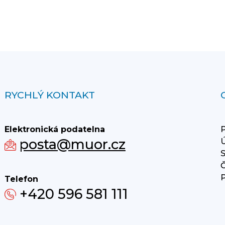
RYCHLÝ KONTAKT
Elektronická podatelna
P
posta@muor.cz
Ú
S
Č
P
Telefon
+420 596 581 111