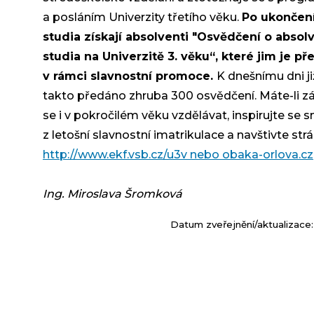
a posláním Univerzity třetího věku.
Po ukončen
studia získají absolventi "Osvědčení o absol
studia na Univerzitě 3. věku“, které jim je p
v rámci slavnostní promoce.
K dnešnímu dni ji
takto předáno zhruba 300 osvědčení. Máte-li z
se i v pokročilém věku vzdělávat, inspirujte se 
z letošní slavnostní imatrikulace a navštivte str
http://www.ekf.vsb.cz/u3v nebo obaka-orlova.cz
Ing. Miroslava Šromková
Datum zveřejnění/aktualizace: 