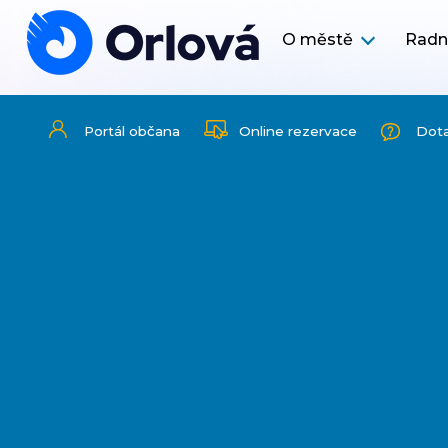
O městě
Radn
Portál občana
Online rezervace
Dot