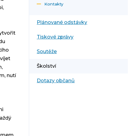
Kontakty
i,
Plánované odstávky
ytvořit
Tiskové zprávy
adu
tího
Soutěže
víjet
Školství
m,
m, nutí
Dotazy občanů
ni
každý
gramem