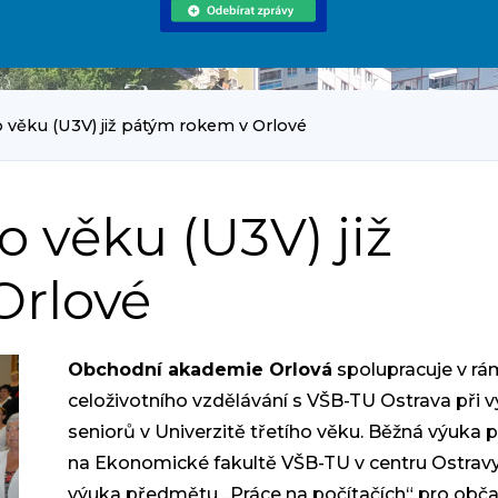
ho věku (U3V) již pátým rokem v Orlové
o věku (U3V) již
Orlové
Obchodní akademie Orlová
spolupracuje v rá
celoživotního vzdělávání s VŠB-TU Ostrava při 
seniorů v Univerzitě třetího věku. Běžná výuka 
na Ekonomické fakultě VŠB-TU v centru Ostravy
výuka předmětu „Práce na počítačích“ pro obč