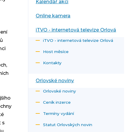
Kalendář akcí
Online kamera
iTVO - internetová televize Orlová
dení
rů
iTVO - internetová televize Orlová
mci
Host měsíce
Kontakty
ech,
ních
Orlovské noviny
Orlovské noviny
jšího
Ceník inzerce
echny
Termíny vydání
ké
t s
Statut Orlovských novin
du