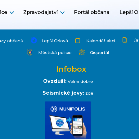
ice
Zpravodajství
Portál občana
Lepší O
azy občanů
Lepší Orlová
Kalendář akcí
Úř
Městská policie
Gisportál
Infobox
Ovzduší:
Velmi dobré
Seismické jevy:
zde