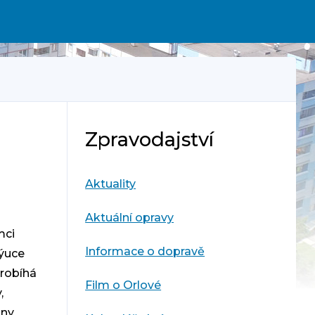
Zpravodajství
Aktuality
Aktuální opravy
mci
Informace o dopravě
výuce
probíhá
Film o Orlové
,
any