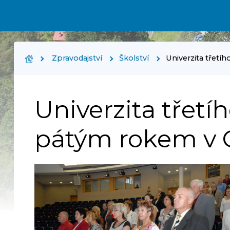
Zpravodajství
Školství
Univerzita třetí
Univerzita třetíh
pátým rokem v 