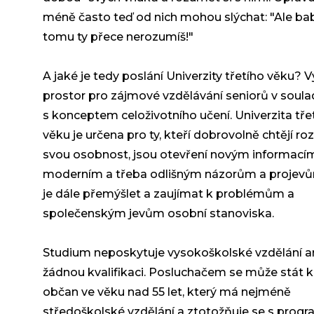
méně často teď od nich mohou slýchat: "Ale bab
tomu ty přece nerozumíš!"
A jaké je tedy poslání Univerzity třetího věku? V
prostor pro zájmové vzdělávání seniorů v soul
s konceptem celoživotního učení. Univerzita tře
věku je určena pro ty, kteří dobrovolně chtějí roz
svou osobnost, jsou otevření novým informací
moderním a třeba odlišným názorům a projevů
je dále přemýšlet a zaujímat k problémům a
společenským jevům osobní stanoviska.
Studium neposkytuje vysokoškolské vzdělání a
žádnou kvalifikaci. Posluchačem se může stát 
občan ve věku nad 55 let, který má nejméně
středoškolské vzdělání a ztotožňuje se s pro