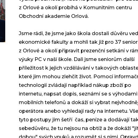
z Orlové a okolí probíhá v Komunitním centru
Obchodní akademie Orlová.
J
sme rádi, že jsme jako škola dostali důvěru ve
ekonomické fakulty a mohli tak již pro 37 senio
z Orlové a okolí připravit prezenční setkání v rá
výuky PC v naší škole. Dali jsme seniorům další
příležitost k jejich vzdělávání v takových oblast
které jim mohou zlehčit život. Pomocí
informač
technologií zvládají například nákup zboží po
internetu, napsat dopis, seznámí se s výhodami
mobilních telefonů a dokáží si vybrat nejvhodně
operátora anebo vyhledají rady na internetu. Vš
tyto postupy jim šetří
čas, peníze a dodávají ta
sebedůvěru, že tu nejsou na obtíž a že dokáží "jí
dobou" svých vnuků a rozumět si s nimi. Oprav