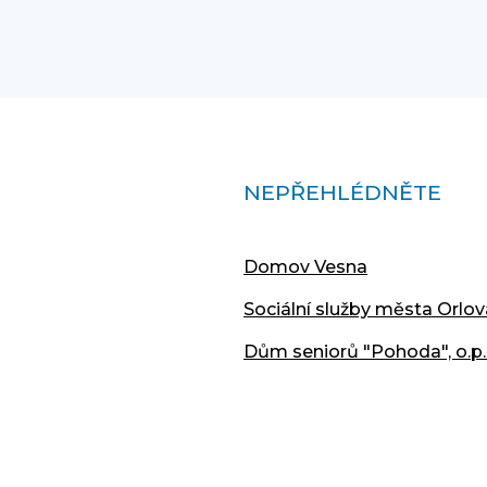
NEPŘEHLÉDNĚTE
Domov Vesna
Sociální služby města Orlov
Dům seniorů "Pohoda", o.p.