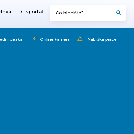
rlová
Gisportál
ední deska
Online kamera
Nabídka práce