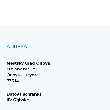
ADRESA
Městský úřad Orlová
Osvobození 796
Orlová - Lutyně
735 14
Datová schránka
ID: r7qbskc