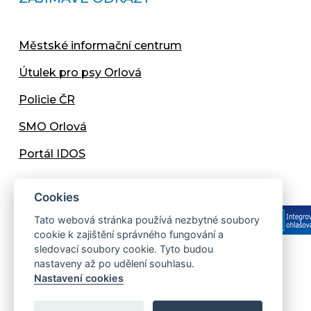
Městské informační centrum
Útulek pro psy Orlová
Policie ČR
SMO Orlová
Portál IDOS
Cookies
Tato webová stránka používá nezbytné soubory
cookie k zajištění správného fungování a
sledovací soubory cookie. Tyto budou
nastaveny až po udělení souhlasu.
Copyright © 2013 - 2026 Městský úřad Orlová
Nastavení cookies
Prohlášení přístupnosti