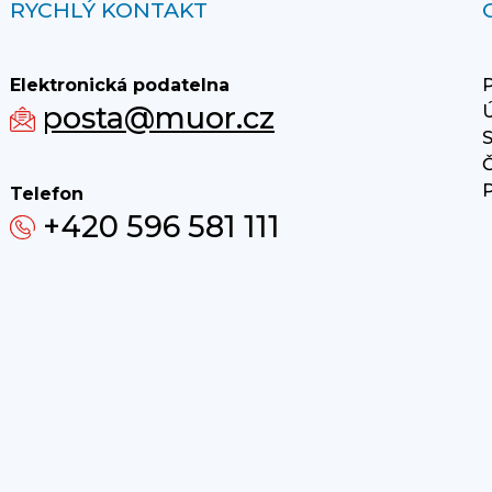
RYCHLÝ KONTAKT
Elektronická podatelna
P
posta@muor.cz
Ú
S
Č
P
Telefon
+420 596 581 111