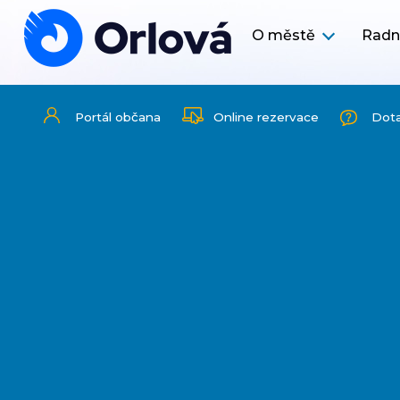
O městě
Radn
Portál občana
Online rezervace
Dot