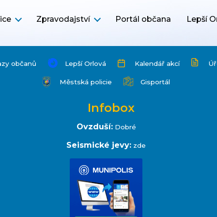
ice
Zpravodajství
Portál občana
Lepší O
azy občanů
Lepší Orlová
Kalendář akcí
Úř
Městská policie
Gisportál
Infobox
Ovzduší:
Dobré
Seismické jevy:
zde