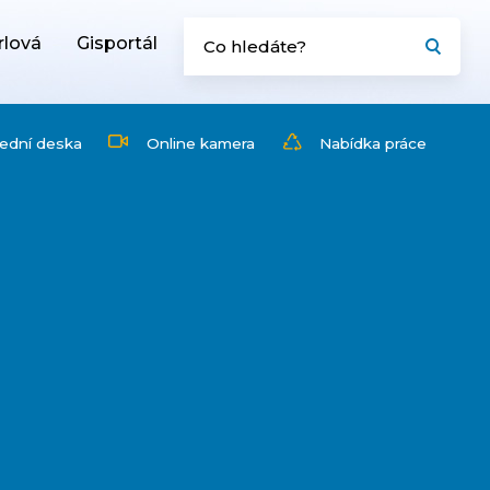
rlová
Gisportál
ední deska
Online kamera
Nabídka práce