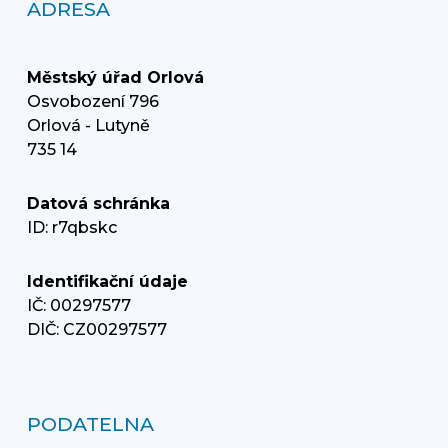
ADRESA
Městský úřad Orlová
Osvobození 796
Orlová - Lutyně
735 14
Datová schránka
ID: r7qbskc
Identifikační údaje
IČ: 00297577
DIČ: CZ00297577
PODATELNA