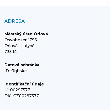
ADRESA
Městský úřad Orlová
Osvobození 796
Orlová - Lutyně
735 14
Datová schránka
ID: r7qbskc
Identifikační údaje
IČ: 00297577
DIČ: CZ00297577