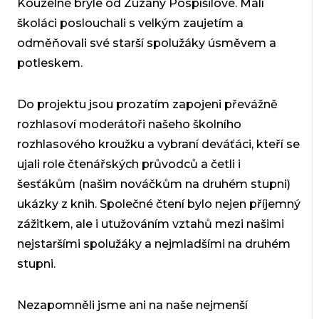
Kouzelné brýle od Zuzany Pospíšilové. Malí
školáci poslouchali s velkým zaujetím a
odměňovali své starší spolužáky úsměvem a
potleskem.
Do projektu jsou prozatím zapojeni převážně
rozhlasoví moderátoři našeho školního
rozhlasového kroužku a vybraní deváťáci, kteří se
ujali role čtenářských průvodců a četli i
šesťákům (našim nováčkům na druhém stupni)
ukázky z knih. Společné čtení bylo nejen příjemný
zážitkem, ale i utužováním vztahů mezi našimi
nejstaršími spolužáky a nejmladšími na druhém
stupni.
Nezapomněli jsme ani na naše nejmenší