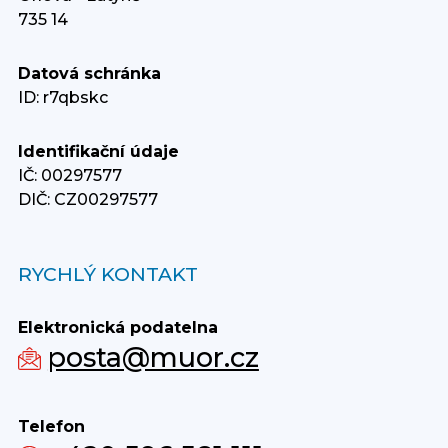
735 14
Datová schránka
ID: r7qbskc
Identifikační údaje
IČ: 00297577
DIČ: CZ00297577
RYCHLÝ KONTAKT
Elektronická podatelna
posta@muor.cz
Telefon