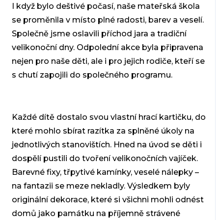
I když bylo deštivé počasí, naše mateřská škola
se proměnila v místo plné radosti, barev a veselí.
Společně jsme oslavili příchod jara a tradiční
velikonoční dny. Odpolední akce byla připravena
nejen pro naše děti, ale i pro jejich rodiče, kteří se
s chutí zapojili do společného programu.
Každé dítě dostalo svou vlastní hrací kartičku, do
které mohlo sbírat razítka za splněné úkoly na
jednotlivých stanovištích. Hned na úvod se děti i
dospělí pustili do tvoření velikonočních vajíček.
Barevné fixy, třpytivé kamínky, veselé nálepky –
na fantazii se meze nekladly. Výsledkem byly
originální dekorace, které si všichni mohli odnést
domů jako památku na příjemně strávené