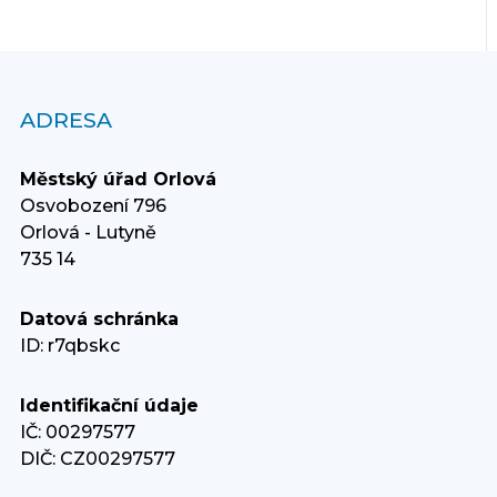
ADRESA
Městský úřad Orlová
Osvobození 796
Orlová - Lutyně
735 14
Datová schránka
ID: r7qbskc
Identifikační údaje
IČ: 00297577
DIČ: CZ00297577