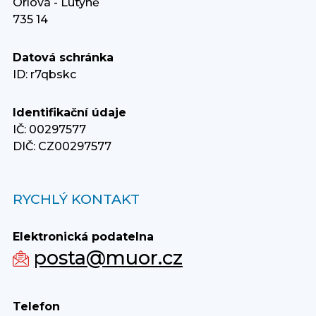
Orlová - Lutyně
735 14
Datová schránka
ID: r7qbskc
Identifikační údaje
IČ: 00297577
DIČ: CZ00297577
RYCHLÝ KONTAKT
Elektronická podatelna
posta@muor.cz
Telefon