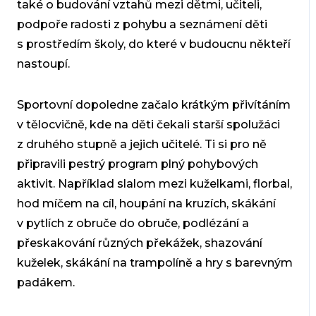
také o budování vztahů mezi dětmi, učiteli,
podpoře radosti z pohybu a seznámení děti
s prostředím školy, do které v budoucnu někteří
nastoupí.
Sportovní dopoledne začalo krátkým přivítáním
v tělocvičně, kde na děti čekali starší spolužáci
z druhého stupně a jejich učitelé. Ti si pro ně
připravili pestrý program plný pohybových
aktivit. Například slalom mezi kuželkami, florbal,
hod míčem na cíl, houpání na kruzích, skákání
v pytlích z obruče do obruče, podlézání a
přeskakování různých překážek, shazování
kuželek, skákání na trampolíně a hry s barevným
padákem.