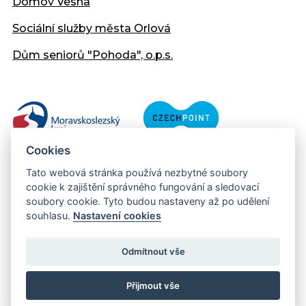
Domov Vesna
Sociální služby města Orlová
Dům seniorů "Pohoda", o.p.s.
Cookies
Tato webová stránka používá nezbytné soubory
cookie k zajištění správného fungování a sledovací
soubory cookie. Tyto budou nastaveny až po udělení
souhlasu.
Nastavení cookies
Copyright © 2013 - 2026 Městský úřad Orlová
Prohlášení přístupnosti
Odmítnout vše
Created:
web-evolution.cz
| Webmaster:
webmaster@muor.cz
Přijmout vše