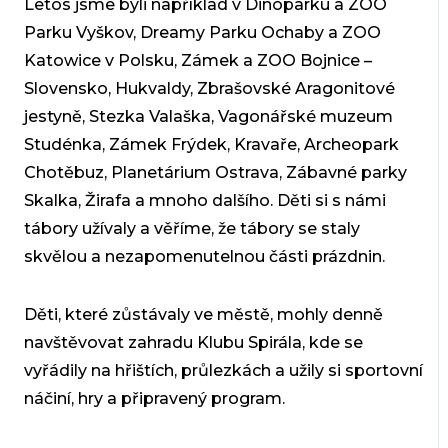
Letos jsme byli například v Dinoparku a ZOO
Parku Vyškov, Dreamy Parku Ochaby a ZOO
Katowice v Polsku, Zámek a ZOO Bojnice –
Slovensko, Hukvaldy, Zbrašovské Aragonitové
jestyně, Stezka Valaška, Vagonářské muzeum
Studénka, Zámek Frýdek, Kravaře, Archeopark
Chotěbuz, Planetárium Ostrava, Zábavné parky
Skalka, Žirafa a mnoho dalšího. Děti si s námi
tábory užívaly a věříme, že tábory se staly
skvělou a nezapomenutelnou části prázdnin.
Děti, které zůstávaly ve městě, mohly denně
navštěvovat zahradu Klubu Spirála, kde se
vyřádily na hřištích, průlezkách a užily si sportovní
náčiní, hry a připravený program.