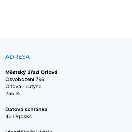
ADRESA
Městský úřad Orlová
Osvobození 796
Orlová - Lutyně
735 14
Datová schránka
ID: r7qbskc