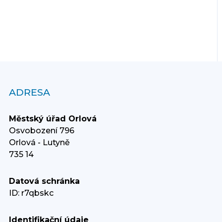
ADRESA
Městský úřad Orlová
Osvobození 796
Orlová - Lutyně
735 14
Datová schránka
ID: r7qbskc
Identifikační údaje