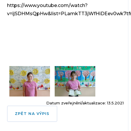
https://www.youtube.com/watch?
v=ijSDHMsQpHw&list=PLamkTT3jWfHiDEev0wk7tf
Datum zveřejnění/aktualizace: 13.5.2021
ZPĚT NA VÝPIS