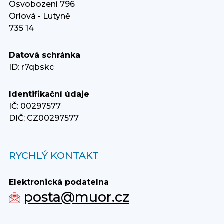
Osvobození 796
Orlová - Lutyně
735 14
Datová schránka
ID: r7qbskc
Identifikační údaje
IČ: 00297577
DIČ: CZ00297577
RYCHLÝ KONTAKT
Elektronická podatelna
posta@muor.cz