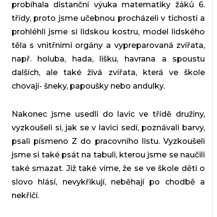
probíhala distanční výuka matematiky žáků 6.
třídy, proto jsme učebnou procházeli v tichosti a
prohléhli jsme si lidskou kostru, model lidského
těla s vnitřními orgány a vypreparovaná zvířata,
např. holuba, hada, lišku, havrana a spoustu
dalších, ale také živá zvířata, která ve škole
chovají- šneky, papoušky nebo andulky.
Nakonec jsme usedli do lavic ve třídě družiny,
vyzkoušeli si, jak se v lavici sedí, poznávali barvy,
psali písmeno Z do pracovního listu. Vyzkoušeli
jsme si také psát na tabuli, kterou jsme se naučili
také smazat. Již také víme, že se ve škole děti o
slovo hlásí, nevykřikují, neběhají po chodbě a
nekřičí.