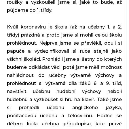
roušky a vyzkoušeli jsme si, jaké to bude, až
půjdeme do 1. třídy.
Kvůli koronaviru je škola (až na učebny 1. a 2.
třídy) prázdná a proto jsme si mohli celou školu
prohlédnout. Nejprve jsme se převlékli, obuli si
papuče a vydezinfikovali si ruce stejně jako
všichni školáci. Prohlédli jsme si šatny, do kterých
budeme odkládat věci, poté jsme měli možnost
nahlédnout do učebny výtvarné výchovy a
prohlédnout si výtvarná díla žáků 6. a 9. tříd,
navštívit učebnu hudební výchovy neboli
hudebnu a vyzkoušet si hru na klavír. Také jsme
si prohlédli učebnu anglického jazyka,
počítačovou učebnu a tělocvičnu. Hodně se
dětem líbila učebna přírodopisu, kde právě