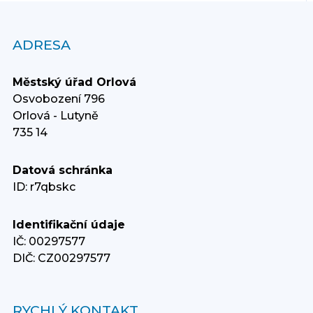
ADRESA
Městský úřad Orlová
Osvobození 796
Orlová - Lutyně
735 14
Datová schránka
ID: r7qbskc
Identifikační údaje
IČ: 00297577
DIČ: CZ00297577
RYCHLÝ KONTAKT