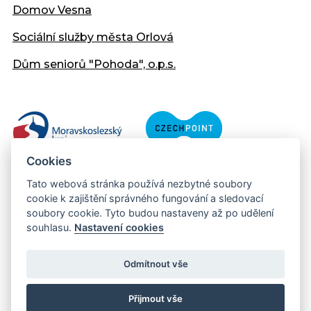
Domov Vesna
Sociální služby města Orlová
Dům seniorů "Pohoda", o.p.s.
Cookies
Tato webová stránka používá nezbytné soubory
cookie k zajištění správného fungování a sledovací
soubory cookie. Tyto budou nastaveny až po udělení
souhlasu.
Nastavení cookies
Copyright © 2013 - 2026 Městský úřad Orlová
Prohlášení přístupnosti
Odmítnout vše
Created:
web-evolution.cz
| Webmaster:
webmaster@muor.cz
Přijmout vše