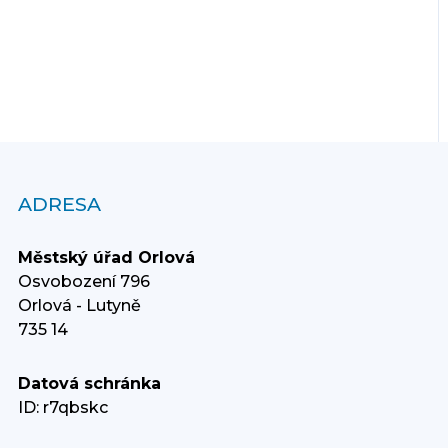
ADRESA
Městský úřad Orlová
Osvobození 796
Orlová - Lutyně
735 14
Datová schránka
ID: r7qbskc