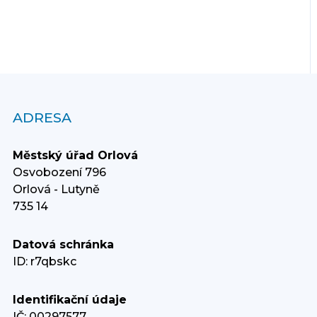
ADRESA
Městský úřad Orlová
Osvobození 796
Orlová - Lutyně
735 14
Datová schránka
ID: r7qbskc
Identifikační údaje
IČ: 00297577