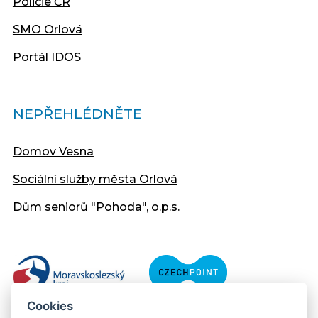
Policie ČR
SMO Orlová
Portál IDOS
NEPŘEHLÉDNĚTE
Domov Vesna
Sociální služby města Orlová
Dům seniorů "Pohoda", o.p.s.
Cookies