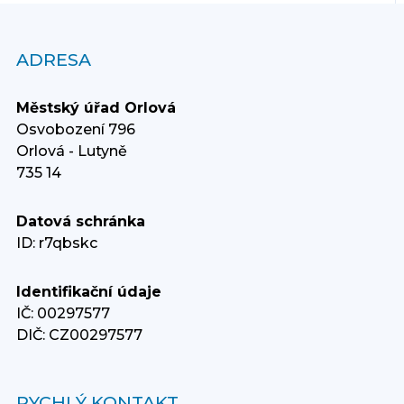
ADRESA
Městský úřad Orlová
Osvobození 796
Orlová - Lutyně
735 14
Datová schránka
ID: r7qbskc
Identifikační údaje
IČ: 00297577
DIČ: CZ00297577
RYCHLÝ KONTAKT