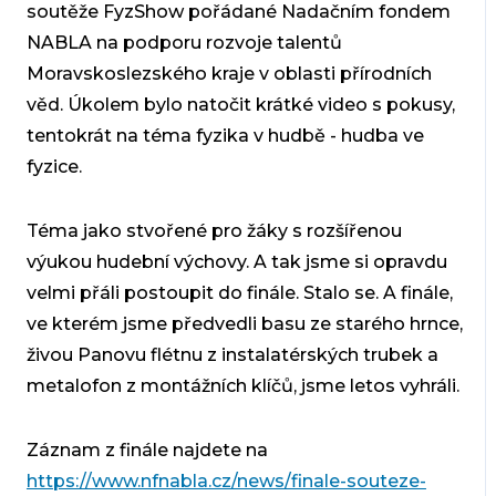
soutěže FyzShow pořádané Nadačním fondem
NABLA na podporu rozvoje talentů
Moravskoslezského kraje v oblasti přírodních
věd. Úkolem bylo natočit krátké video s pokusy,
tentokrát na téma fyzika v hudbě - hudba ve
fyzice.
Téma jako stvořené pro žáky s rozšířenou
výukou hudební výchovy. A tak jsme si opravdu
velmi přáli postoupit do finále. Stalo se. A finále,
ve kterém jsme předvedli basu ze starého hrnce,
živou Panovu flétnu z instalatérských trubek a
metalofon z montážních klíčů, jsme letos vyhráli.
Záznam z finále najdete na
https://www.nfnabla.cz/news/finale-souteze-