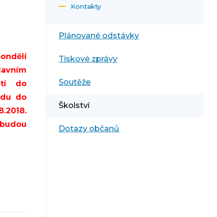
Kontakty
Plánované odstávky
pondělí
Tiskové zprávy
lavním
Soutěže
tí do
odu do
Školství
.2018.
budou
Dotazy občanů