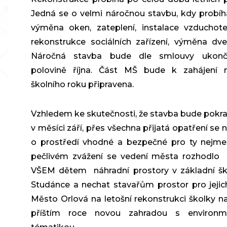
Jedná se o velmi náročnou stavbu, kdy probíh
výměna oken, zateplení, instalace vzduchote
rekonstrukce sociálních zařízení, výměna dveř
Náročná stavba bude dle smlouvy ukon
polovině října. Část MŠ bude k zahájení 
školního roku připravena.
Vzhledem ke skutečnosti, že stavba bude pokra
v měsíci září, přes všechna přijatá opatření se 
o prostředí vhodné a bezpečné pro ty nejme
pečlivém zvážení se vedení města rozhodlo z
VŠEM dětem náhradní prostory v základní šk
Studánce a nechat stavařům prostor pro jejich
Město Orlová na letošní rekonstrukci školky n
příštím roce novou zahradou s environme