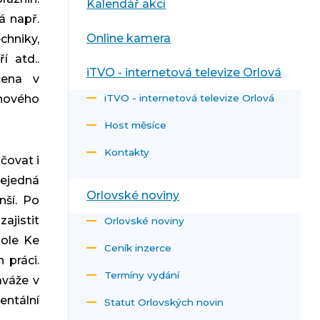
Kalendář akcí
á např.
Online kamera
chniky,
í atd..
iTVO - internetová televize Orlová
čena v
nového
iTVO - internetová televize Orlová
Host měsíce
Kontakty
čovat i
nejedná
Orlovské noviny
nší. Po
ajistit
Orlovské noviny
ole Ke
Ceník inzerce
 práci.
Termíny vydání
aváže v
ntální
Statut Orlovských novin