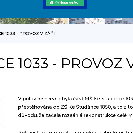
 1033 - PROVOZ V ZÁŘÍ
E 1033 - PROVOZ 
V polovině června byla část MŠ Ke Studánce 10
přestěhována do ZŠ Ke Studánce 1050, a to z t
důvodu, že začala rozsáhlá rekonstrukce celé M
Rekonstrukce probíhá po celou dobu letních p