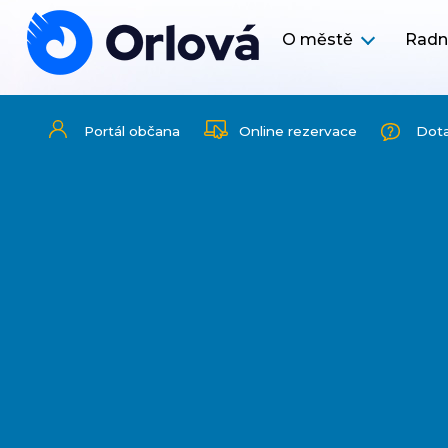
O městě
Radn
Portál občana
Online rezervace
Dot