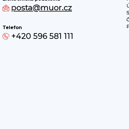
posta@muor.cz
Ú
S
Č
P
Telefon
+420 596 581 111