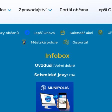
ice
Zpravodajství
Portál občana
Lepší O
azy občanů
Lepší Orlová
Kalendář akcí
Úř
Městská policie
Gisportál
Infobox
Ovzduší:
Velmi dobré
Seismické jevy:
zde