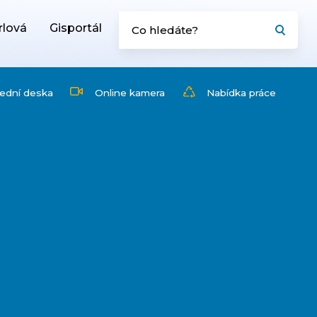
rlová
Gisportál
ední deska
Online kamera
Nabídka práce