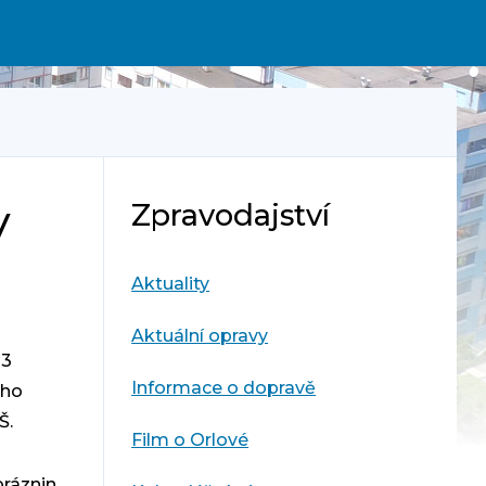
Zpravodajství
V
Aktuality
Aktuální opravy
33
Informace o dopravě
oho
Š.
Film o Orlové
ráznin.