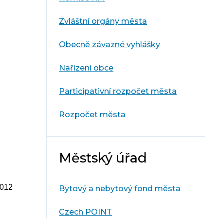
Zvláštní orgány města
Obecně závazné vyhlášky
Nařízení obce
Participativní rozpočet města
Rozpočet města
Městský úřad
2012
Bytový a nebytový fond města
Czech POINT