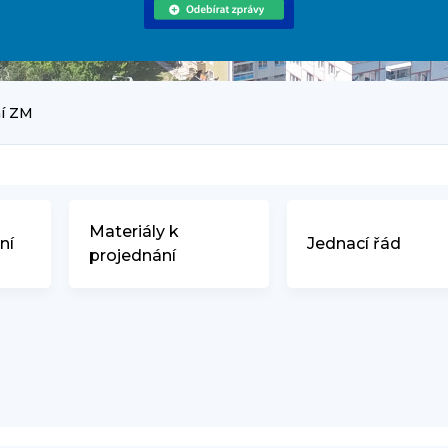
í ZM
Materiály k
ní
Jednací řád
projednání