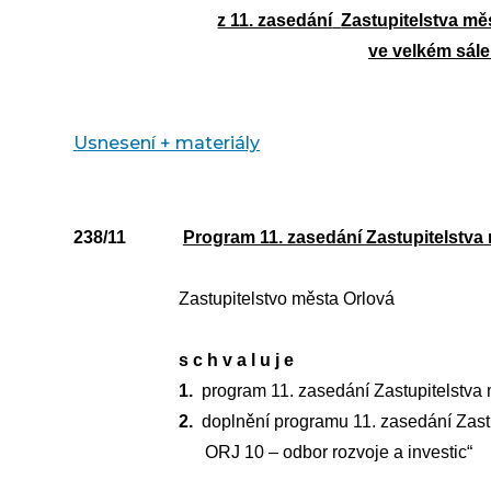
z 11. zasedání
Zastupitelstva mě
ve velkém sále
Usnesení + materiály
238/11
Program 11. zasedání Zastupitelstva
Zastupitelstvo města Orlová
s c h v a l u j e
1.
program 11. zasedání Zastupitelstva
2.
doplnění programu 11. zasedání Zast
ORJ 10 – odbor rozvoje a investic“