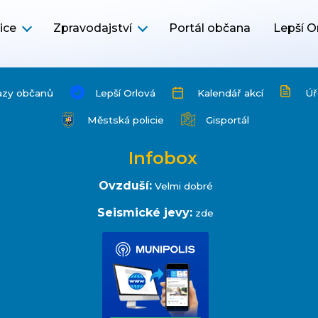
ice
Zpravodajství
Portál občana
Lepší O
azy občanů
Lepší Orlová
Kalendář akcí
Úř
Městská policie
Gisportál
Infobox
Ovzduší:
Velmi dobré
Seismické jevy:
zde