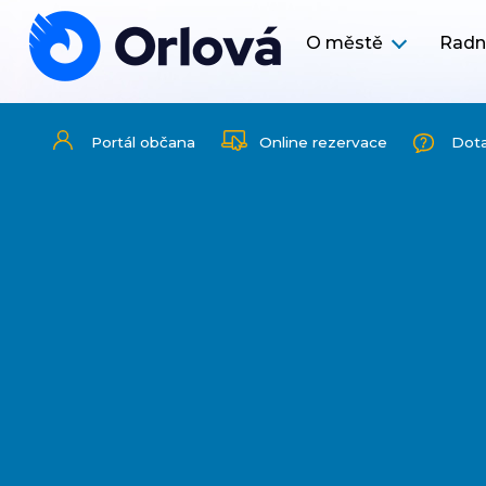
O městě
Radn
Portál občana
Online rezervace
Dot