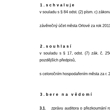
1.schvaluje
v souladu s § 84 odst. (2) písm. c) záko
závěrečný účet města Orlové za rok 2011
2.souhlasí
v souladu s § 17, odst. (7) zák. č. 2
pozdějších předpisů,
s celoročním hospodařením města za r. 
3.bere na vědomí
3.1
.
zprávu auditora o přezkoumání ro