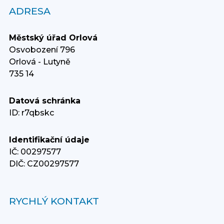
ADRESA
Městský úřad Orlová
Osvobození 796
Orlová - Lutyně
735 14
Datová schránka
ID: r7qbskc
Identifikační údaje
IČ: 00297577
DIČ: CZ00297577
RYCHLÝ KONTAKT