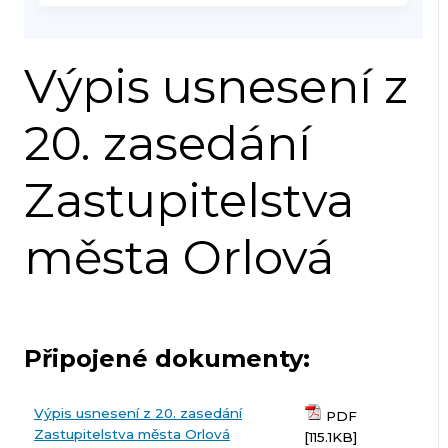
Výpis usnesení z
20. zasedání
Zastupitelstva
města Orlová
Připojené dokumenty:
Výpis usnesení z 20. zasedání
PDF
Zastupitelstva města Orlová
[115.1KB]