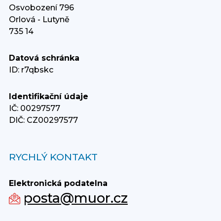
Osvobození 796
Orlová - Lutyně
735 14
Datová schránka
ID: r7qbskc
Identifikační údaje
IČ: 00297577
DIČ: CZ00297577
RYCHLÝ KONTAKT
Elektronická podatelna
posta@muor.cz