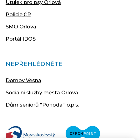
Útulek pro psy Orlová
Policie ČR
SMO Orlová
Portál IDOS
NEPŘEHLÉDNĚTE
Domov Vesna
Sociální služby města Orlová
Dům seniorů "Pohoda", o.p.s.