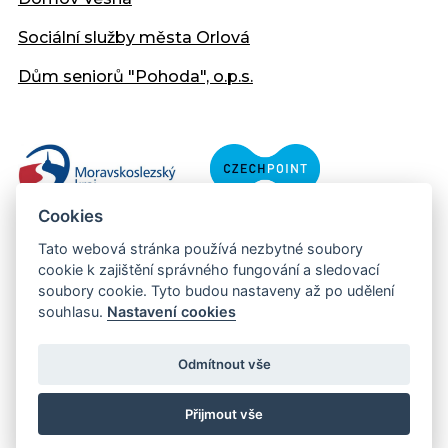
Sociální služby města Orlová
Dům seniorů "Pohoda", o.p.s.
Cookies
Tato webová stránka používá nezbytné soubory
cookie k zajištění správného fungování a sledovací
soubory cookie. Tyto budou nastaveny až po udělení
souhlasu.
Nastavení cookies
Copyright © 2013 - 2026 Městský úřad Orlová
Prohlášení přístupnosti
Odmítnout vše
Created:
web-evolution.cz
| Webmaster:
webmaster@muor.cz
Přijmout vše