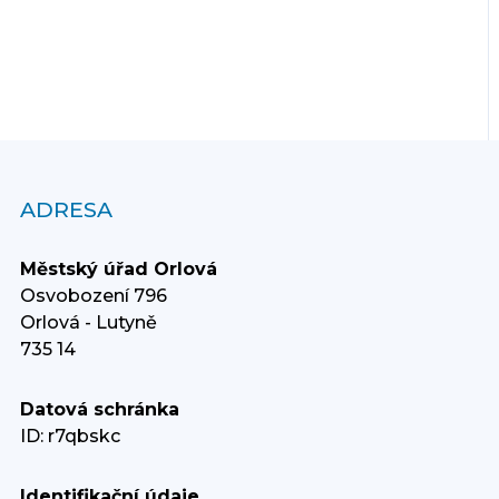
ADRESA
Městský úřad Orlová
Osvobození 796
Orlová - Lutyně
735 14
Datová schránka
ID: r7qbskc
Identifikační údaje