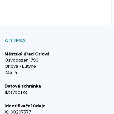
ADRESA
Městský úřad Orlová
Osvobození 796
Orlová - Lutyně
735 14
Datová schránka
ID: r7qbskc
Identifikační údaje
IČ: 00297577