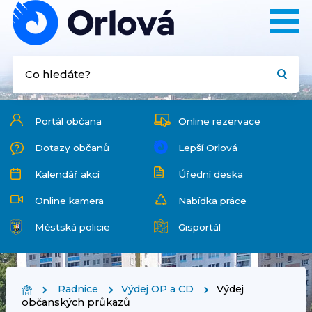
Portál občana
Online rezervace
Dotazy občanů
Lepší Orlová
Kalendář akcí
Úřední deska
Online kamera
Nabídka práce
Městská policie
Gisportál
Radnice
Výdej OP a CD
Výdej
občanských průkazů