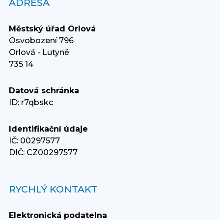
ADRESA
Městský úřad Orlová
Osvobození 796
Orlová - Lutyně
735 14
Datová schránka
ID: r7qbskc
Identifikační údaje
IČ: 00297577
DIČ: CZ00297577
RYCHLÝ KONTAKT
Elektronická podatelna