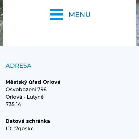
MENU
ADRESA
Městský úřad Orlová
Osvobození 796
Orlová - Lutyně
735 14
Datová schránka
ID: r7qbskc