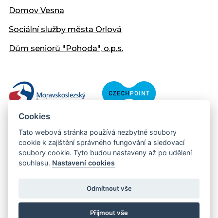
Domov Vesna
Sociální služby města Orlová
Dům seniorů "Pohoda", o.p.s.
Cookies
Tato webová stránka používá nezbytné soubory
cookie k zajištění správného fungování a sledovací
soubory cookie. Tyto budou nastaveny až po udělení
souhlasu.
Nastavení cookies
Copyright © 2013 - 2026 Městský úřad Orlová
Prohlášení přístupnosti
Odmítnout vše
Created:
web-evolution.cz
| Webmaster:
webmaster@muor.cz
Přijmout vše