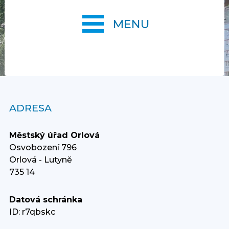
MENU
ADRESA
Městský úřad Orlová
Osvobození 796
Orlová - Lutyně
735 14
Datová schránka
ID: r7qbskc