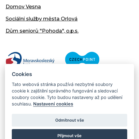
Domov Vesna
Sociální služby města Orlová
Dům seniorů "Pohoda", o.p.s.
Cookies
Tato webová stránka používá nezbytné soubory
cookie k zajištění správného fungování a sledovací
soubory cookie. Tyto budou nastaveny až po udělení
souhlasu.
Nastavení cookies
Copyright © 2013 - 2026 Městský úřad Orlová
Prohlášení přístupnosti
Odmítnout vše
Created:
web-evolution.cz
| Webmaster:
webmaster@muor.cz
Přijmout vše