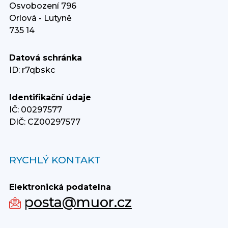
Osvobození 796
Orlová - Lutyně
735 14
Datová schránka
ID: r7qbskc
Identifikační údaje
IČ: 00297577
DIČ: CZ00297577
RYCHLÝ KONTAKT
Elektronická podatelna
posta@muor.cz