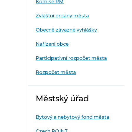
Komise RM
Zvláštní orgány města
Obecně závazné vyhlášky
Nařízení obce
Participativní rozpočet města
Rozpočet města
Městský úřad
Bytový a nebytový fond města
Czech POINT