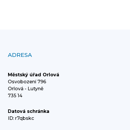
ADRESA
Městský úřad Orlová
Osvobození 796
Orlová - Lutyně
735 14
Datová schránka
ID: r7qbskc