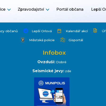
ice
Zpravodajství
Portál občana
Lepší O
azy občanů
Lepší Orlová
Kalendář akcí
Úř
Městská policie
Gisportál
Infobox
Ovzduší:
Dobré
Seismické jevy:
zde