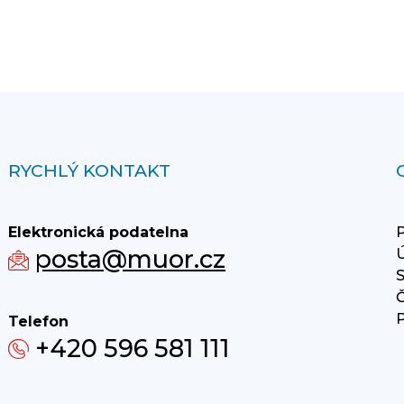
RYCHLÝ KONTAKT
Elektronická podatelna
P
posta@muor.cz
Ú
S
Č
P
Telefon
+420 596 581 111