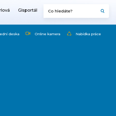
rlová
Gisportál
ední deska
Online kamera
Nabídka práce