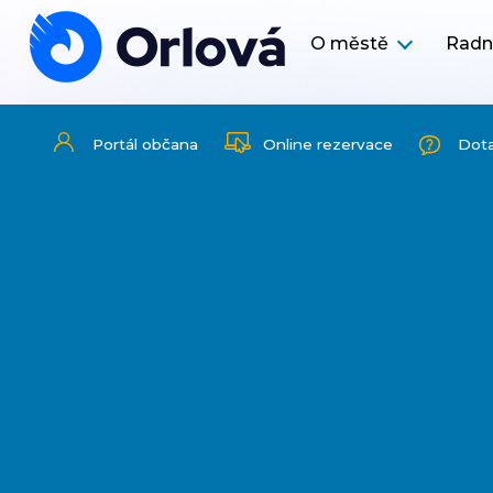
O městě
Radn
Portál občana
Online rezervace
Dot