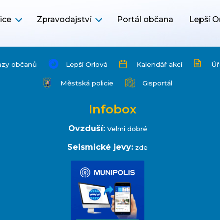
ice
Zpravodajství
Portál občana
Lepší O
azy občanů
Lepší Orlová
Kalendář akcí
Úř
Městská policie
Gisportál
Infobox
Ovzduší:
Velmi dobré
Seismické jevy:
zde