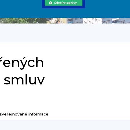
vřených
h smluv
zveřejňované informace