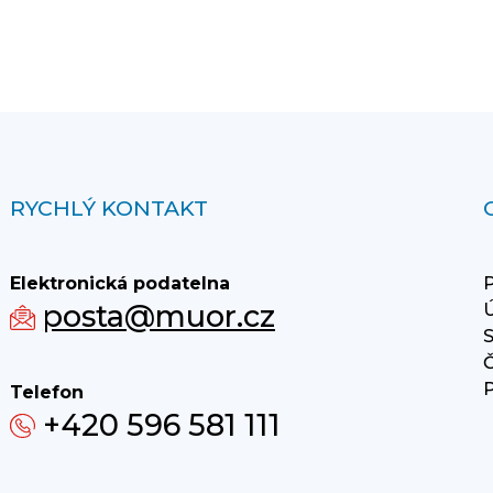
RYCHLÝ KONTAKT
Elektronická podatelna
P
posta@muor.cz
Ú
S
Č
P
Telefon
+420 596 581 111