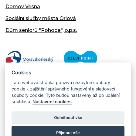
Domov Vesna
Sociální služby města Orlová
Dům seniorů "Pohoda", o.p.s.
Cookies
Tato webová stránka používá nezbytné soubory
cookie k zajištění správného fungování a sledovací
soubory cookie. Tyto budou nastaveny až po udělení
souhlasu.
Nastavení cookies
Copyright © 2013 - 2026 Městský úřad Orlová
Prohlášení přístupnosti
Odmítnout vše
Created:
web-evolution.cz
| Webmaster:
webmaster@muor.cz
Přijmout vše