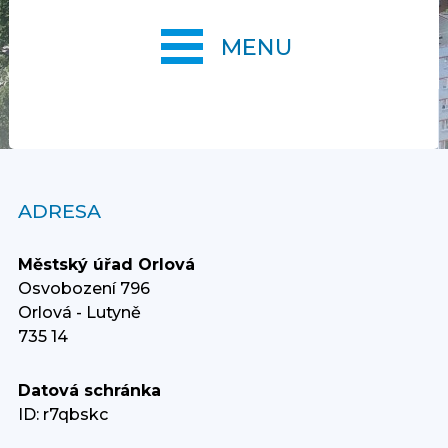
MENU
ADRESA
Městský úřad Orlová
Osvobození 796
Orlová - Lutyně
735 14
Datová schránka
ID: r7qbskc