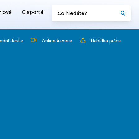
rlová
Gisportál
ední deska
Online kamera
Nabídka práce