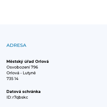
ADRESA
Městský úřad Orlová
Osvobození 796
Orlová - Lutyně
735 14
Datová schránka
ID: r7qbskc