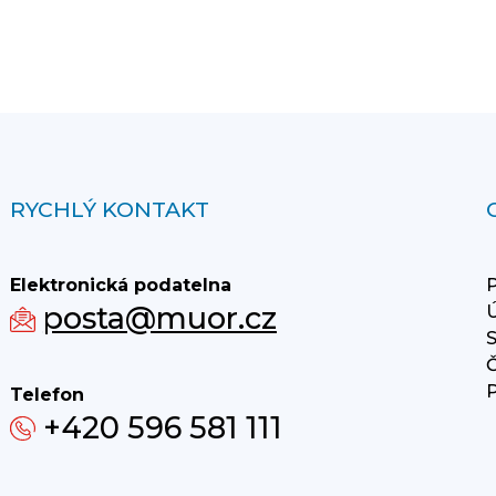
RYCHLÝ KONTAKT
Elektronická podatelna
P
posta@muor.cz
Ú
S
Č
P
Telefon
+420 596 581 111