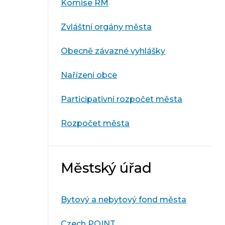
Komise RM
Zvláštní orgány města
Obecně závazné vyhlášky
Nařízení obce
Participativní rozpočet města
Rozpočet města
Městský úřad
Bytový a nebytový fond města
Czech POINT