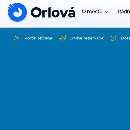
O městě
Radn
Portál občana
Online rezervace
Dot