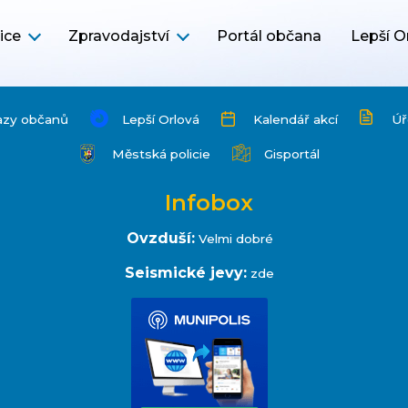
ice
Zpravodajství
Portál občana
Lepší O
azy občanů
Lepší Orlová
Kalendář akcí
Úř
Městská policie
Gisportál
Infobox
Ovzduší:
Velmi dobré
Seismické jevy:
zde