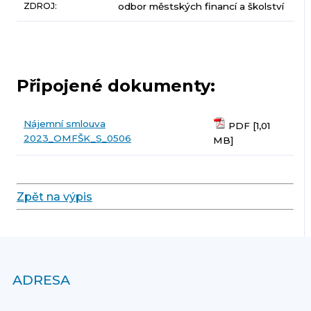
ZDROJ:
odbor městských financí a školství
Připojené dokumenty:
Nájemní smlouva
PDF [1,01
2023_OMFŠK_S_0506
MB]
Zpět na výpis
ADRESA