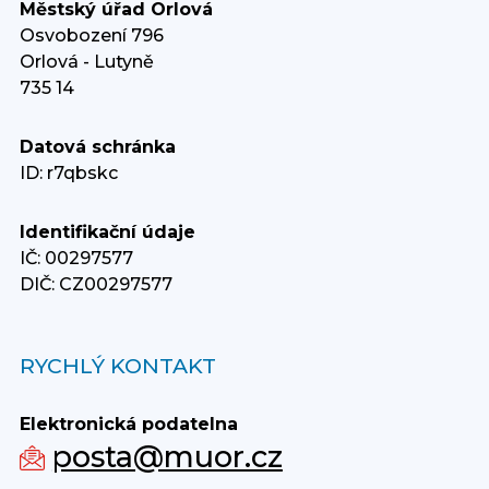
Městský úřad Orlová
Osvobození 796
Orlová - Lutyně
735 14
Datová schránka
ID: r7qbskc
Identifikační údaje
IČ: 00297577
DIČ: CZ00297577
RYCHLÝ KONTAKT
Elektronická podatelna
posta@muor.cz