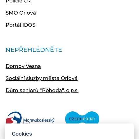
Policie ČR
SMO Orlová
Portál IDOS
NEPŘEHLÉDNĚTE
Domov Vesna
Sociální služby města Orlová
Dům seniorů "Pohoda", o.p.s.
Cookies